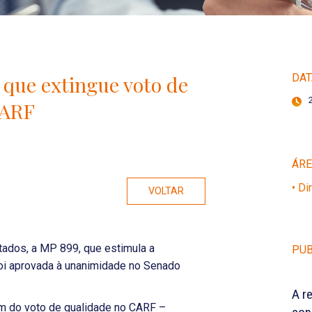
que extingue voto de
DAT
CARF
ÁR
• Di
VOLTAR
tados, a MP 899, que estimula a
PUB
foi aprovada à unanimidade no Senado
A r
m do voto de qualidade no CARF –