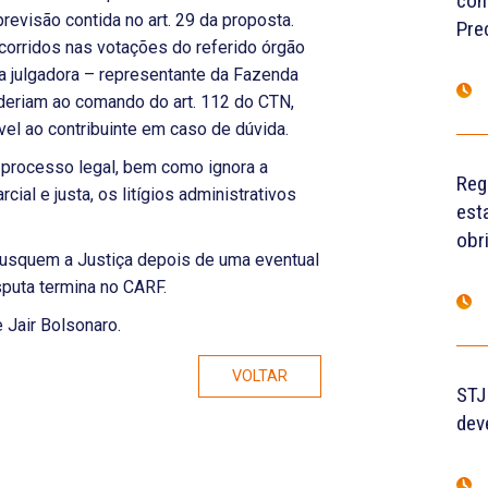
con
revisão contida no art. 29 da proposta.
Pre
orridos nas votações do referido órgão
a julgadora – representante da Fazenda
deriam ao comando do art. 112 do CTN,
vel ao contribuinte em caso de dúvida.
o processo legal, bem como ignora a
Reg
cial e justa, os litígios administrativos
est
obr
 busquem a Justiça depois de uma eventual
sputa termina no CARF.
 Jair Bolsonaro.
VOLTAR
STJ
dev