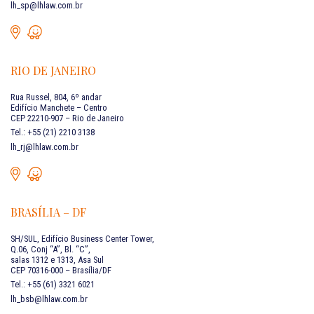
lh_sp@lhlaw.com.br
RIO DE JANEIRO
Rua Russel, 804, 6º andar
Edifício Manchete – Centro
CEP 22210-907 – Rio de Janeiro
Tel.: +55 (21) 2210 3138
lh_rj@lhlaw.com.br
BRASÍLIA – DF
SH/SUL, Edifício Business Center Tower,
Q.06, Conj “A”, Bl. “C”,
salas 1312 e 1313, Asa Sul
CEP 70316-000 – Brasília/DF
Tel.: +55 (61) 3321 6021
lh_bsb@lhlaw.com.br