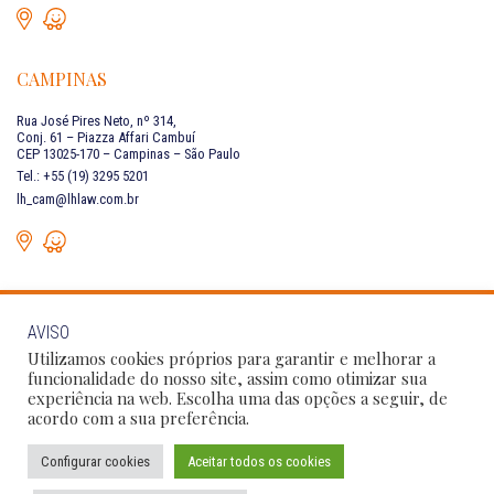
CAMPINAS
Rua José Pires Neto, nº 314,
Conj. 61 – Piazza Affari Cambuí
CEP 13025-170 – Campinas – São Paulo
Tel.: +55 (19) 3295 5201
lh_cam@lhlaw.com.br
AVISO
FALE CONOSCO
Utilizamos cookies próprios para garantir e melhorar a
funcionalidade do nosso site, assim como otimizar sua
experiência na web. Escolha uma das opções a seguir, de
Siga as nossas redes sociais:
acordo com a sua preferência.
Configurar cookies
Aceitar todos os cookies
Política de Privacidade
Condições de Uso
Código de Conduta