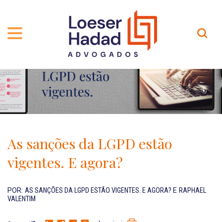
QUEM SOMOS
ÁREAS DE ATUAÇÃO
TRAJETÓRIA
PROFISSIONAIS
INCLUSÃO E DIVERSIDADE
Contato
PUBLICAÇÕES
INTERNATIONAL NETWORK
As sanções da LGPD estão
CARREIRA
PRÊMIOS
vigentes. E agora?
NOSSA EQUIPE
Localização
POR:
AS SANÇÕES DA LGPD ESTÃO VIGENTES. E AGORA?
E
RAPHAEL
VALENTIM
EN-US