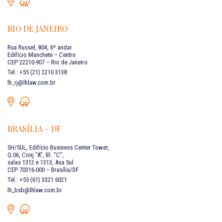
RIO DE JANEIRO
Rua Russel, 804, 6º andar
Edifício Manchete – Centro
CEP 22210-907 – Rio de Janeiro
Tel.: +55 (21) 2210 3138
lh_rj@lhlaw.com.br
BRASÍLIA – DF
SH/SUL, Edifício Business Center Tower,
Q.06, Conj “A”, Bl. “C”,
salas 1312 e 1313, Asa Sul
CEP 70316-000 – Brasília/DF
Tel.: +55 (61) 3321 6021
lh_bsb@lhlaw.com.br