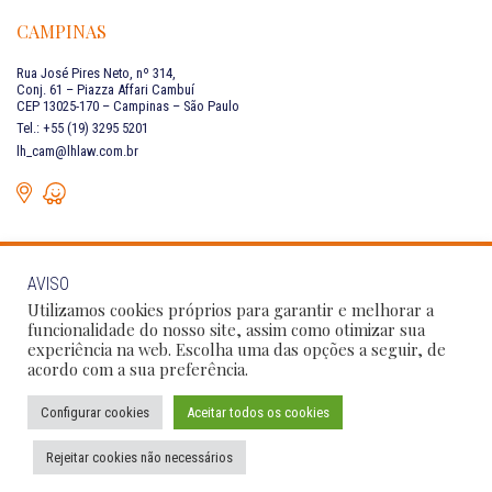
CAMPINAS
Rua José Pires Neto, nº 314,
Conj. 61 – Piazza Affari Cambuí
CEP 13025-170 – Campinas – São Paulo
Tel.: +55 (19) 3295 5201
lh_cam@lhlaw.com.br
AVISO
FALE CONOSCO
Utilizamos cookies próprios para garantir e melhorar a
funcionalidade do nosso site, assim como otimizar sua
experiência na web. Escolha uma das opções a seguir, de
Siga as nossas redes sociais:
acordo com a sua preferência.
Configurar cookies
Aceitar todos os cookies
Política de Privacidade
Condições de Uso
Código de Conduta
Rejeitar cookies não necessários