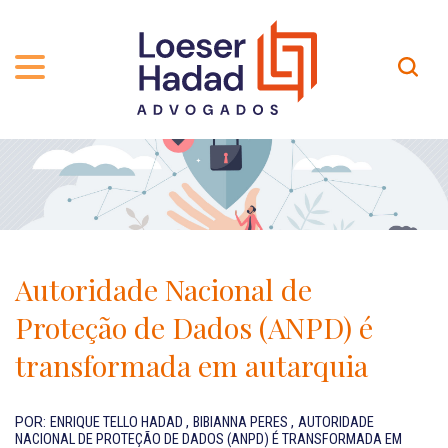
QUEM SOMOS
ÁREAS DE ATUAÇÃO
TRAJETÓRIA
PROFISSIONAIS
INCLUSÃO E DIVERSIDADE
Contato
PUBLICAÇÕES
INTERNATIONAL NETWORK
Autoridade Nacional de
CARREIRA
PRÊMIOS
Proteção de Dados (ANPD) é
NOSSA EQUIPE
Localização
transformada em autarquia
EN-US
POR:
ENRIQUE TELLO HADAD
,
BIBIANNA PERES
,
AUTORIDADE
NACIONAL DE PROTEÇÃO DE DADOS (ANPD) É TRANSFORMADA EM