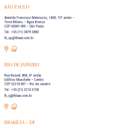
SÃO PAULO
Avenida Francisco Matarazzo, 1400, 15º andar –
Torre Milano – Água Branca
CEP 05001-903 – São Paulo
Tel.: +55 (11) 3879 2800
lh_sp@lhlaw.com.br
RIO DE JANEIRO
Rua Russel, 804, 6º andar
Edifício Manchete – Centro
CEP 22210-907 – Rio de Janeiro
Tel.: +55 (21) 2210 3138
lh_rj@lhlaw.com.br
BRASÍLIA – DF