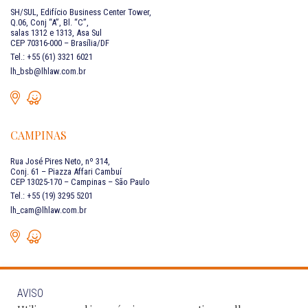
SH/SUL, Edifício Business Center Tower,
Q.06, Conj “A”, Bl. “C”,
salas 1312 e 1313, Asa Sul
CEP 70316-000 – Brasília/DF
Tel.: +55 (61) 3321 6021
lh_bsb@lhlaw.com.br
CAMPINAS
Rua José Pires Neto, nº 314,
Conj. 61 – Piazza Affari Cambuí
CEP 13025-170 – Campinas – São Paulo
Tel.: +55 (19) 3295 5201
lh_cam@lhlaw.com.br
AVISO
FALE CONOSCO