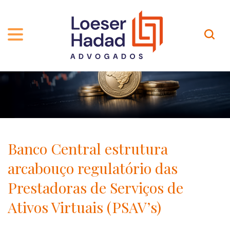
QUEM SOMOS
ÁREAS DE ATUAÇÃO
TRAJETÓRIA
PROFISSIONAIS
INCLUSÃO E DIVERSIDADE
Contato
PUBLICAÇÕES
INTERNATIONAL NETWORK
Banco Central estrutura
CARREIRA
PRÊMIOS
arcabouço regulatório das
NOSSA EQUIPE
Localização
Prestadoras de Serviços de
Ativos Virtuais (PSAV’s)
EN-US