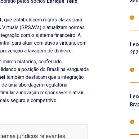
ass
laborado pelos sócios
Enrique Tello
1
, que estabelecem regras claras para
 Virtuais (SPSAVs) e atualizam normas
ntegração com o sistema financeiro. A
tral para atuar com ativos virtuais, com
Lex
prevenção à lavagem de dinheiro.
202
 marco histórico, conferindo
lidando a posição do Brasil na vanguarda
el
também destacam que a integração
ão de uma abordagem regulatória
timular a inovação responsável e atrair
Lex
mais seguro e competitivo.
Braz
temas jurídicos relevantes