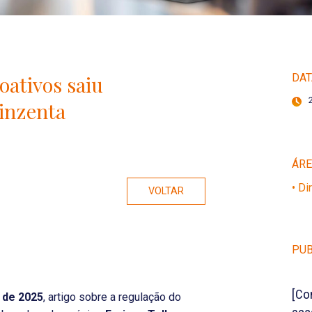
oativos saiu
DAT
cinzenta
ÁR
• Di
VOLTAR
PUB
[Co
 de 2025
, artigo sobre a regulação do