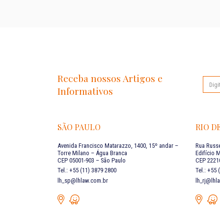
Receba nossos Artigos e
Informativos
SÃO PAULO
RIO D
Avenida Francisco Matarazzo, 1400, 15º andar –
Rua Russe
Torre Milano – Água Branca
Edifício 
CEP 05001-903 – São Paulo
CEP 22210
Tel.: +55 (11) 3879 2800
Tel.: +55
lh_sp@lhlaw.com.br
lh_rj@lhl