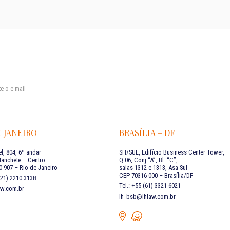
E JANEIRO
BRASÍLIA – DF
l, 804, 6º andar
SH/SUL, Edifício Business Center Tower,
Manchete – Centro
Q.06, Conj “A”, Bl. “C”,
-907 – Rio de Janeiro
salas 1312 e 1313, Asa Sul
CEP 70316-000 – Brasília/DF
 (21) 2210 3138
Tel.: +55 (61) 3321 6021
aw.com.br
lh_bsb@lhlaw.com.br