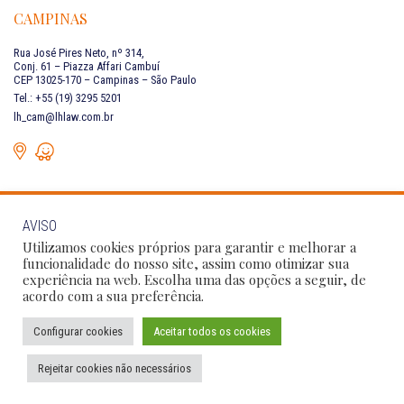
CAMPINAS
Rua José Pires Neto, nº 314,
Conj. 61 – Piazza Affari Cambuí
CEP 13025-170 – Campinas – São Paulo
Tel.: +55 (19) 3295 5201
lh_cam@lhlaw.com.br
AVISO
FALE CONOSCO
Utilizamos cookies próprios para garantir e melhorar a
funcionalidade do nosso site, assim como otimizar sua
experiência na web. Escolha uma das opções a seguir, de
Siga as nossas redes sociais:
acordo com a sua preferência.
Configurar cookies
Aceitar todos os cookies
Política de Privacidade
Condições de Uso
Código de Conduta
Rejeitar cookies não necessários