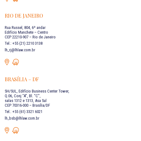
RIO DE JANEIRO
Rua Russel, 804, 6º andar
Edifício Manchete – Centro
CEP 22210-907 – Rio de Janeiro
Tel.: +55 (21) 2210 3138
lh_rj@lhlaw.com.br
BRASÍLIA – DF
SH/SUL, Edifício Business Center Tower,
Q.06, Conj “A”, Bl. “C”,
salas 1312 e 1313, Asa Sul
CEP 70316-000 – Brasília/DF
Tel.: +55 (61) 3321 6021
lh_bsb@lhlaw.com.br