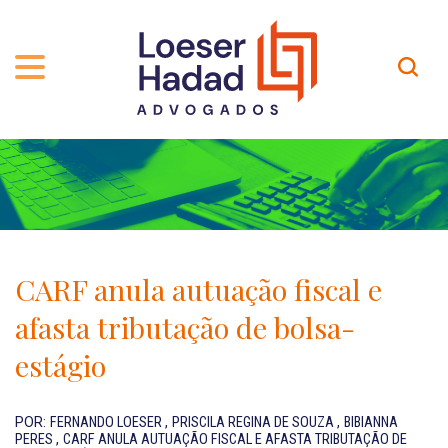
QUEM SOMOS
ÁREAS DE ATUAÇÃO
TRAJETÓRIA
PROFISSIONAIS
INCLUSÃO E DIVERSIDADE
Contato
PUBLICAÇÕES
INTERNATIONAL NETWORK
CARF anula autuação fiscal e
CARREIRA
PRÊMIOS
afasta tributação de bolsa-
NOSSA EQUIPE
Localização
estágio
EN-US
POR:
FERNANDO LOESER
,
PRISCILA REGINA DE SOUZA
,
BIBIANNA
PERES
,
CARF ANULA AUTUAÇÃO FISCAL E AFASTA TRIBUTAÇÃO DE