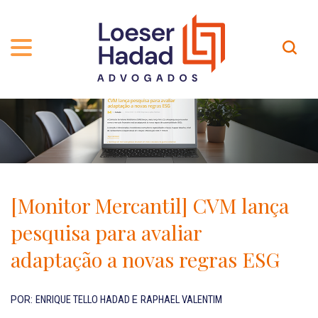
QUEM SOMOS
ÁREAS DE ATUAÇÃO
TRAJETÓRIA
PROFISSIONAIS
INCLUSÃO E DIVERSIDADE
Contato
PUBLICAÇÕES
INTERNATIONAL NETWORK
[Monitor Mercantil] CVM lança
CARREIRA
PRÊMIOS
pesquisa para avaliar
NOSSA EQUIPE
Localização
adaptação a novas regras ESG
EN-US
POR:
ENRIQUE TELLO HADAD
E
RAPHAEL VALENTIM