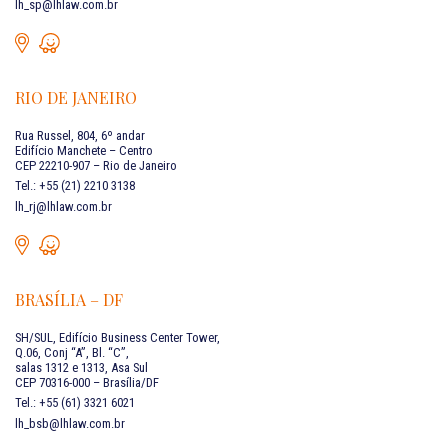
lh_sp@lhlaw.com.br
RIO DE JANEIRO
Rua Russel, 804, 6º andar
Edifício Manchete – Centro
CEP 22210-907 – Rio de Janeiro
Tel.: +55 (21) 2210 3138
lh_rj@lhlaw.com.br
BRASÍLIA – DF
SH/SUL, Edifício Business Center Tower,
Q.06, Conj “A”, Bl. “C”,
salas 1312 e 1313, Asa Sul
CEP 70316-000 – Brasília/DF
Tel.: +55 (61) 3321 6021
lh_bsb@lhlaw.com.br