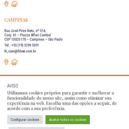
CAMPINAS
Rua José Pires Neto, nº 314,
Conj. 61 – Piazza Affari Cambuí
CEP 13025-170 – Campinas – São Paulo
Tel.: +55 (19) 3295 5201
lh_cam@lhlaw.com.br
AVISO
FALE CONOSCO
Utilizamos cookies próprios para garantir e melhorar a
funcionalidade do nosso site, assim como otimizar sua
experiência na web. Escolha uma das opções a seguir, de
Siga as nossas redes sociais:
acordo com a sua preferência.
Configurar cookies
Aceitar todos os cookies
Política de Privacidade
Condições de Uso
Código de Conduta