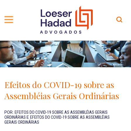
QUEM SOMOS
ÁREAS DE ATUAÇÃO
TRAJETÓRIA
PROFISSIONAIS
INCLUSÃO E DIVERSIDADE
Contato
PUBLICAÇÕES
INTERNATIONAL NETWORK
Efeitos do COVID-19 sobre as
CARREIRA
PRÊMIOS
Assembléias Gerais Ordinárias
NOSSA EQUIPE
Localização
POR:
EFEITOS DO COVID-19 SOBRE AS ASSEMBLÉIAS GERAIS
ORDINÁRIAS
E
EFEITOS DO COVID-19 SOBRE AS ASSEMBLÉIAS
EN-US
GERAIS ORDINÁRIAS