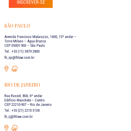
INSCREVER-SE
SÃO PAULO
Avenida Francisco Matarazzo, 1400, 15º andar –
Torre Milano – Água Branca
CEP 05001-903 – São Paulo
Tel.: +55 (11) 3879 2800
lh_sp@lhlaw.com.br
RIO DE JANEIRO
Rua Russel, 804, 6º andar
Edifício Manchete – Centro
CEP 22210-907 – Rio de Janeiro
Tel.: +55 (21) 2210 3138
lh_rj@lhlaw.com.br