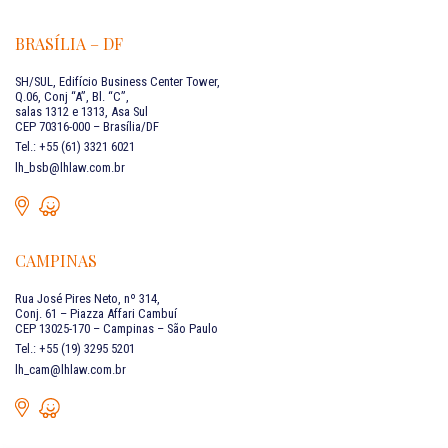
BRASÍLIA – DF
SH/SUL, Edifício Business Center Tower,
Q.06, Conj “A”, Bl. “C”,
salas 1312 e 1313, Asa Sul
CEP 70316-000 – Brasília/DF
Tel.: +55 (61) 3321 6021
lh_bsb@lhlaw.com.br
CAMPINAS
Rua José Pires Neto, nº 314,
Conj. 61 – Piazza Affari Cambuí
CEP 13025-170 – Campinas – São Paulo
Tel.: +55 (19) 3295 5201
lh_cam@lhlaw.com.br