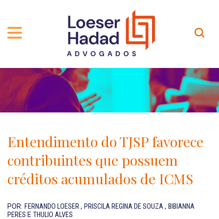
QUEM SOMOS
ÁREAS DE ATUAÇÃO
TRAJETÓRIA
PROFISSIONAIS
INCLUSÃO E DIVERSIDADE
Contato
PUBLICAÇÕES
INTERNATIONAL NETWORK
Entendimento do TJSP favorece
CARREIRA
PRÊMIOS
contribuintes que possuem
NOSSA EQUIPE
Localização
créditos acumulados de ICMS
EN-US
POR:
FERNANDO LOESER
,
PRISCILA REGINA DE SOUZA
,
BIBIANNA
PERES
E
THULIO ALVES