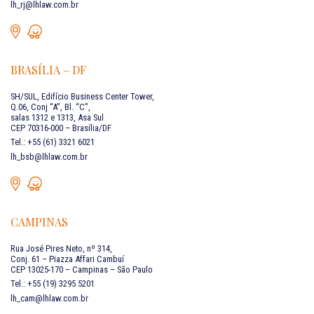
lh_rj@lhlaw.com.br
BRASÍLIA – DF
SH/SUL, Edifício Business Center Tower,
Q.06, Conj “A”, Bl. “C”,
salas 1312 e 1313, Asa Sul
CEP 70316-000 – Brasília/DF
Tel.: +55 (61) 3321 6021
lh_bsb@lhlaw.com.br
CAMPINAS
Rua José Pires Neto, nº 314,
Conj. 61 – Piazza Affari Cambuí
CEP 13025-170 – Campinas – São Paulo
Tel.: +55 (19) 3295 5201
lh_cam@lhlaw.com.br