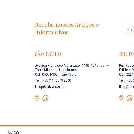
Receba nossos Artigos e
Informativos
SÃO PAULO
RIO D
Avenida Francisco Matarazzo, 1400, 15º andar –
Rua Russe
Torre Milano – Água Branca
Edifício 
CEP 05001-903 – São Paulo
CEP 22210
Tel.: +55 (11) 3879 2800
Tel.: +55
lh_sp@lhlaw.com.br
lh_rj@lhl
AVISO