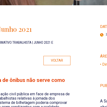
 Junho 2021
DAT
RMATIVO TRABALHISTA | JUNHO 2021
E
ÁR
VOLTAR
• Di
a de ônibus não serve como
PUB
 ação civil pública em face de empresa de
balhistas relativas à jornada dos
A S
istema de bilhetagem poderia comprovar
o eram condizentes com a realidade,