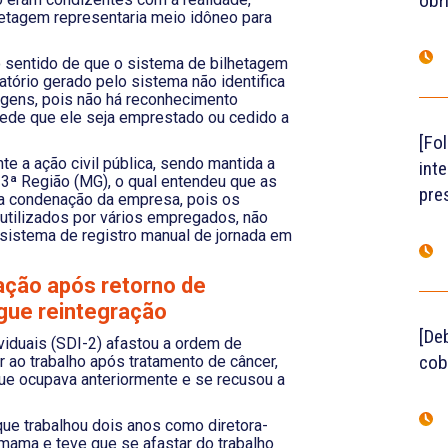
obr
etagem representaria meio idôneo para
 sentido de que o sistema de bilhetagem
latório gerado pelo sistema não identifica
agens, pois não há reconhecimento
pede que ele seja emprestado ou cedido a
[Fo
te a ação civil pública, sendo mantida a
int
 3ª Região (MG), o qual entendeu que as
pre
a condenação da empresa, pois os
 utilizados por vários empregados, não
 sistema de registro manual de jornada em
ação após retorno de
gue reintegração
[De
viduais (SDI-2) afastou a ordem de
cob
r ao trabalho após tratamento de câncer,
 que ocupava anteriormente e se recusou a
que trabalhou dois anos como diretora-
 mama e teve que se afastar do trabalho