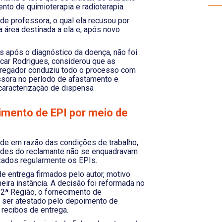
ento de quimioterapia e radioterapia.
 de professora, o qual ela recusou por
a área destinada a ela e, após novo
os após o diagnóstico da doença, não foi
encar Rodrigues, considerou que as
regador conduziu todo o processo com
essora no período de afastamento e
 caracterização de dispensa
mento de EPI por meio de
ade em razão das condições de trabalho,
idades do reclamante não se enquadravam
zados regularmente os EPIs.
e entrega firmados pelo autor, motivo
eira instância. A decisão foi reformada no
 2ª Região, o fornecimento de
e ser atestado pelo depoimento de
 recibos de entrega.