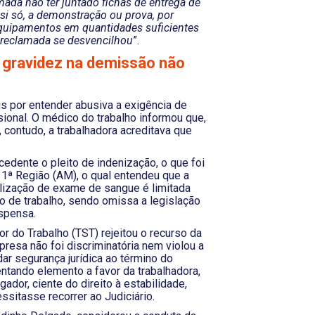
amada não ter juntado fichas de entrega de
si só, a demonstração ou prova, por
equipamentos em quantidades suficientes
a reclamada se desvencilhou
”.
 gravidez na demissão não
is por entender abusiva a exigência de
ional. O médico do trabalho informou que,
 contudo, a trabalhadora acreditava que
edente o pleito de indenização, o que foi
11ª Região (AM), o qual entendeu que a
alização de exame de sangue é limitada
o de trabalho, sendo omissa a legislação
spensa.
or do Trabalho (TST) rejeitou o recurso da
presa não foi discriminatória nem violou a
ar segurança jurídica ao término do
ntando elemento a favor da trabalhadora,
ador, ciente do direito à estabilidade,
sitasse recorrer ao Judiciário.