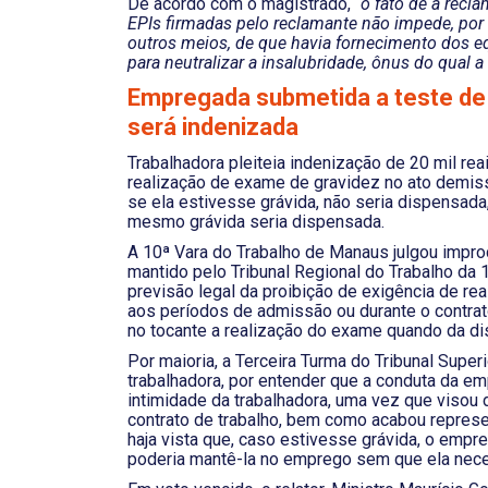
De acordo com o magistrado, “
o fato de a recl
EPIs firmadas pelo reclamante não impede, por 
outros meios, de que havia fornecimento dos 
para neutralizar a insalubridade, ônus do qual 
Empregada submetida a teste de
será indenizada
Trabalhadora pleiteia indenização de 20 mil rea
realização de exame de gravidez no ato demiss
se ela estivesse grávida, não seria dispensada,
mesmo grávida seria dispensada.
A 10ª Vara do Trabalho de Manaus julgou improc
mantido pelo Tribunal Regional do Trabalho da 
previsão legal da proibição de exigência de re
aos períodos de admissão ou durante o contrat
no tocante a realização do exame quando da di
Por maioria, a Terceira Turma do Tribunal Superi
trabalhadora, por entender que a conduta da em
intimidade da trabalhadora, uma vez que visou d
contrato de trabalho, bem como acabou represe
haja vista que, caso estivesse grávida, o empreg
poderia mantê-la no emprego sem que ela neces