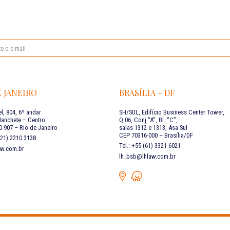
E JANEIRO
BRASÍLIA – DF
l, 804, 6º andar
SH/SUL, Edifício Business Center Tower,
Manchete – Centro
Q.06, Conj “A”, Bl. “C”,
-907 – Rio de Janeiro
salas 1312 e 1313, Asa Sul
CEP 70316-000 – Brasília/DF
 (21) 2210 3138
Tel.: +55 (61) 3321 6021
aw.com.br
lh_bsb@lhlaw.com.br