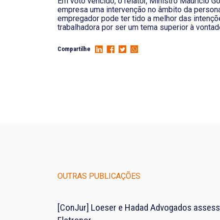
Em voto vencido, o relator, Ministro Maurício 
empresa uma intervenção no âmbito da persona
empregador pode ter tido a melhor das intençõe
trabalhadora por ser um tema superior à vonta
Compartilhe
OUTRAS PUBLICAÇÕES
[ConJur] Loeser e Hadad Advogados assess