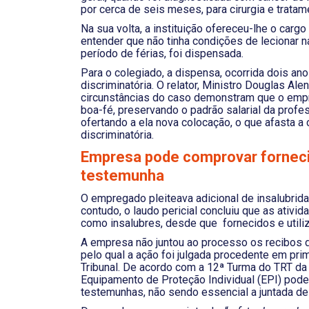
por cerca de seis meses, para cirurgia e tratam
Na sua volta, a instituição ofereceu-lhe o cargo
entender que não tinha condições de lecionar n
período de férias, foi dispensada.
Para o colegiado, a dispensa, ocorrida dois an
discriminatória. O relator, Ministro Douglas Al
circunstâncias do caso demonstram que o emp
boa-fé, preservando o padrão salarial da prof
ofertando a ela nova colocação, o que afasta a
discriminatória.
Empresa pode comprovar forneci
testemunha
O empregado pleiteava adicional de insalubrid
contudo, o laudo pericial concluiu que as ativ
como insalubres, desde que fornecidos e utili
A empresa não juntou ao processo os recibos d
pelo qual a ação foi julgada procedente em prim
Tribunal. De acordo com a 12ª Turma do TRT da
Equipamento de Proteção Individual (EPI) pod
testemunhas, não sendo essencial a juntada de