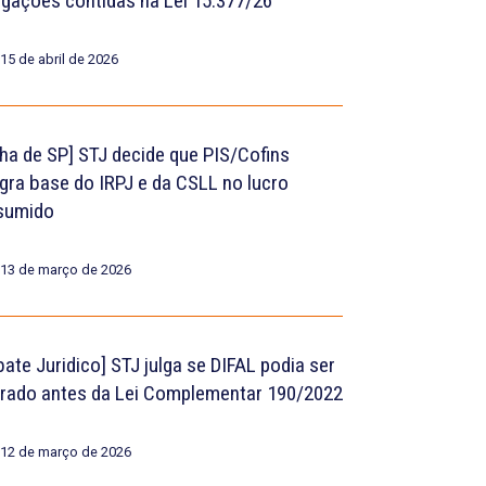
igações contidas na Lei 15.377/26
15 de abril de 2026
lha de SP] STJ decide que PIS/Cofins
egra base do IRPJ e da CSLL no lucro
sumido
13 de março de 2026
bate Juridico] STJ julga se DIFAL podia ser
rado antes da Lei Complementar 190/2022
12 de março de 2026