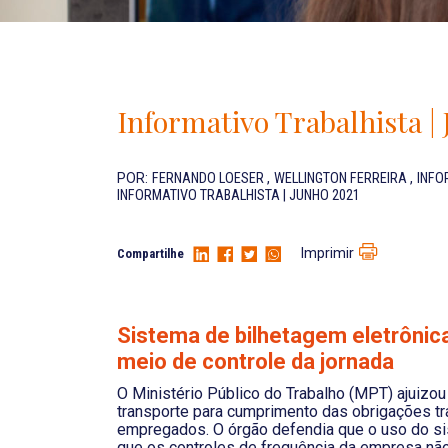
Informativo Trabalhista |
POR:
FERNANDO LOESER
,
WELLINGTON FERREIRA
,
INFO
INFORMATIVO TRABALHISTA | JUNHO 2021
Imprimir
Compartilhe
Sistema de bilhetagem eletrônic
meio de controle da jornada
O Ministério Público do Trabalho (MPT) ajuizou
transporte para cumprimento das obrigações tra
empregados. O órgão defendia que o uso do s
que os controles de frequência da empresa nã