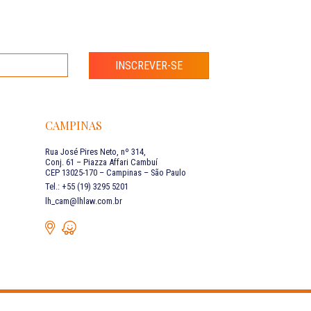
INSCREVER-SE
CAMPINAS
Rua José Pires Neto, nº 314,
Conj. 61 – Piazza Affari Cambuí
CEP 13025-170 – Campinas – São Paulo
Tel.: +55 (19) 3295 5201
lh_cam@lhlaw.com.br