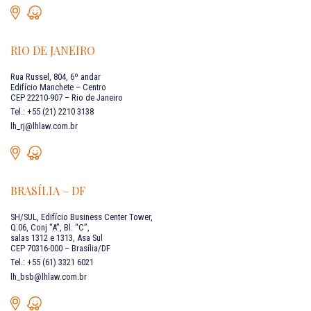
RIO DE JANEIRO
Rua Russel, 804, 6º andar
Edifício Manchete – Centro
CEP 22210-907 – Rio de Janeiro
Tel.: +55 (21) 2210 3138
lh_rj@lhlaw.com.br
BRASÍLIA – DF
SH/SUL, Edifício Business Center Tower,
Q.06, Conj “A”, Bl. “C”,
salas 1312 e 1313, Asa Sul
CEP 70316-000 – Brasília/DF
Tel.: +55 (61) 3321 6021
lh_bsb@lhlaw.com.br