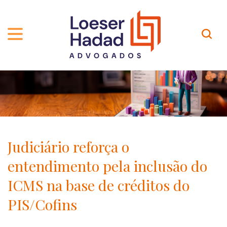
QUEM SOMOS
ÁREAS DE ATUAÇÃO
TRAJETÓRIA
PROFISSIONAIS
INCLUSÃO E DIVERSIDADE
Contato
PUBLICAÇÕES
INTERNATIONAL NETWORK
Judiciário reforça o
CARREIRA
PRÊMIOS
entendimento pela inclusão do
NOSSA EQUIPE
Localização
ICMS na base de créditos do
PIS/Cofins
EN-US