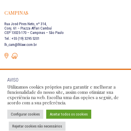
CAMPINAS
Rua José Pires Neto, nº 314,
Conj. 61 – Piazza Affari Cambuí
CEP 13025-170 – Campinas – São Paulo
Tel.: +55 (19) 3295 5201
lh_cam@lhlaw.com.br
AVISO
FALE CONOSCO
Utilizamos cookies próprios para garantir e melhorar a
funcionalidade do nosso site, assim como otimizar sua
experiência na web. Escolha uma das opções a seguir, de
Siga as nossas redes sociais:
acordo com a sua preferência.
Configurar cookies
Aceitar todos os cookies
Política de Privacidade
Condições de Uso
Código de Conduta
Rejeitar cookies não necessários