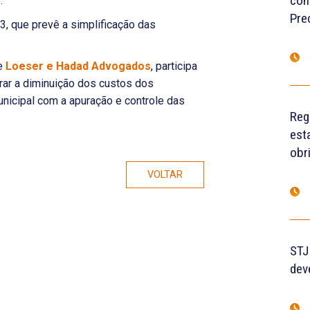
con
”
.
Pre
, que prevê a simplificação das
e
Loeser e Hadad Advogados
, participa
rar a diminuição dos custos dos
municipal com a apuração e controle das
Reg
est
obr
VOLTAR
STJ
dev