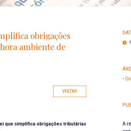
mplifica obrigações
DAT
lhora ambiente de
ÁR
• Di
VOLTAR
PUB
A r
ei que simplifica obrigações tributárias