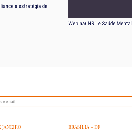
iance a estratégia de
Webinar NR1 e Saúde Mental
E JANEIRO
BRASÍLIA – DF