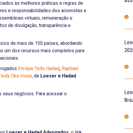
ass
ciados às melhores práticas e regras de
veres e responsabilidades dos acionistas e
 assembleias virtuais, remuneração e
os de divulgação, transparência e
Lex
dicos de mais de 150 países, abordando
202
omo um dos recursos mais completos para
nacionais.
advogados
Enrique Tello Hadad
,
Raphael
Teidy Oka Inoue
, de
Loeser e Hadad
Lex
s seus negócios. Para acessar o
Braz
por
Loeser e Hadad Advogados,
o link