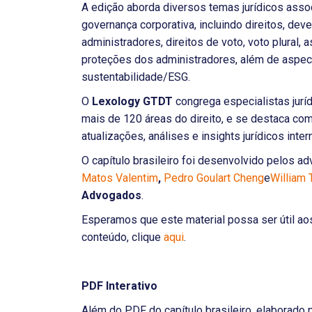
A edição aborda diversos temas jurídicos asso
governança corporativa, incluindo direitos, de
administradores, direitos de voto, voto plural,
proteções dos administradores, além de aspect
sustentabilidade/ESG.
O
Lexology GTDT
congrega especialistas jurí
mais de 120 áreas do direito, e se destaca c
atualizações, análises e insights jurídicos inter
O capítulo brasileiro foi desenvolvido pelos 
Matos Valentim
,
Pedro Goulart Cheng
e
William 
Advogados
.
Esperamos que este material possa ser útil ao
conteúdo, clique
aqui
.
PDF Interativo
Além do PDF do capítulo brasileiro, elaborado 