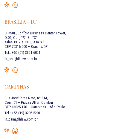
BRASÍLIA – DF
SH/SUL, Edifício Business Center Tower,
Q.06, Conj “A”, Bl. “C”,
salas 1312 e 1313, Asa Sul
CEP 70316-000 – Brasília/DF
Tel.: +55 (61) 3321 6021
lh_bsb@lhlaw.com.br
CAMPINAS
Rua José Pires Neto, nº 314,
Conj. 61 – Piazza Affari Cambuí
CEP 13025-170 – Campinas – São Paulo
Tel.: +55 (19) 3295 5201
lh_cam@lhlaw.com.br