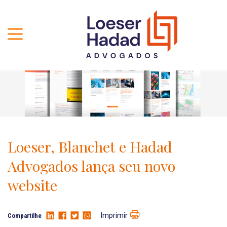
QUEM SOMOS
ÁREAS DE ATUAÇÃO
TRAJETÓRIA
PROFISSIONAIS
INCLUSÃO E DIVERSIDADE
Contato
PUBLICAÇÕES
INTERNATIONAL NETWORK
Loeser, Blanchet e Hadad
CARREIRA
PRÊMIOS
Advogados lança seu novo
NOSSA EQUIPE
Localização
website
EN-US
Imprimir
Compartilhe