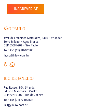
INSCREVER-SE
SÃO PAULO
Avenida Francisco Matarazzo, 1400, 15º andar –
Torre Milano – Água Branca
CEP 05001-903 – São Paulo
Tel.: +55 (11) 3879 2800
lh_sp@lhlaw.com.br
RIO DE JANEIRO
Rua Russel, 804, 6º andar
Edifício Manchete – Centro
CEP 22210-907 – Rio de Janeiro
Tel.: +55 (21) 2210 3138
lh_rj@lhlaw.com.br