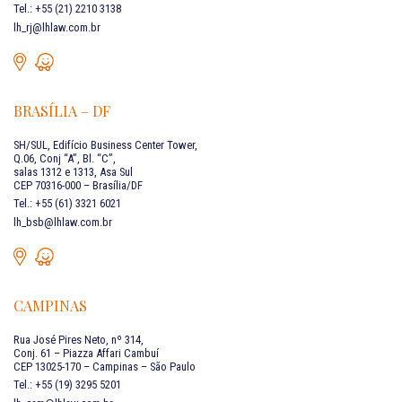
Tel.: +55 (21) 2210 3138
lh_rj@lhlaw.com.br
BRASÍLIA – DF
SH/SUL, Edifício Business Center Tower,
Q.06, Conj “A”, Bl. “C”,
salas 1312 e 1313, Asa Sul
CEP 70316-000 – Brasília/DF
Tel.: +55 (61) 3321 6021
lh_bsb@lhlaw.com.br
CAMPINAS
Rua José Pires Neto, nº 314,
Conj. 61 – Piazza Affari Cambuí
CEP 13025-170 – Campinas – São Paulo
Tel.: +55 (19) 3295 5201