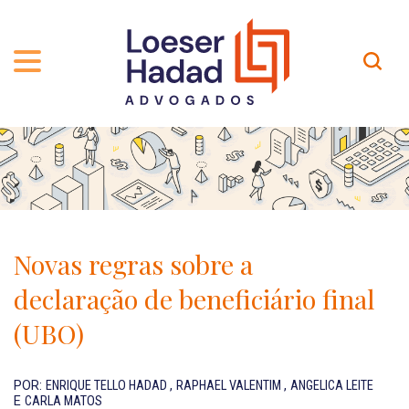
QUEM SOMOS
ÁREAS DE ATUAÇÃO
TRAJETÓRIA
PROFISSIONAIS
INCLUSÃO E DIVERSIDADE
Contato
PUBLICAÇÕES
INTERNATIONAL NETWORK
Novas regras sobre a
CARREIRA
PRÊMIOS
declaração de beneficiário final
NOSSA EQUIPE
Localização
(UBO)
EN-US
POR:
ENRIQUE TELLO HADAD
,
RAPHAEL VALENTIM
,
ANGELICA LEITE
E
CARLA MATOS