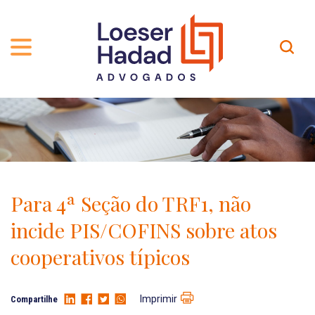
QUEM SOMOS
ÁREAS DE ATUAÇÃO
TRAJETÓRIA
PROFISSIONAIS
INCLUSÃO E DIVERSIDADE
Contato
PUBLICAÇÕES
INTERNATIONAL NETWORK
Para 4ª Seção do TRF1, não
CARREIRA
PRÊMIOS
incide PIS/COFINS sobre atos
NOSSA EQUIPE
Localização
cooperativos típicos
EN-US
Imprimir
Compartilhe