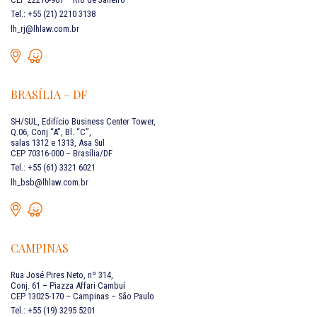
Tel.: +55 (21) 2210 3138
lh_rj@lhlaw.com.br
BRASÍLIA – DF
SH/SUL, Edifício Business Center Tower,
Q.06, Conj “A”, Bl. “C”,
salas 1312 e 1313, Asa Sul
CEP 70316-000 – Brasília/DF
Tel.: +55 (61) 3321 6021
lh_bsb@lhlaw.com.br
CAMPINAS
Rua José Pires Neto, nº 314,
Conj. 61 – Piazza Affari Cambuí
CEP 13025-170 – Campinas – São Paulo
Tel.: +55 (19) 3295 5201