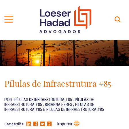
QUEM SOMOS
ÁREAS DE ATUAÇÃO
TRAJETÓRIA
PROFISSIONAIS
INCLUSÃO E DIVERSIDADE
Contato
PUBLICAÇÕES
INTERNATIONAL NETWORK
Pílulas de Infraestrutura #85
CARREIRA
PRÊMIOS
NOSSA EQUIPE
Localização
POR:
PÍLULAS DE INFRAESTRUTURA #85
,
PÍLULAS DE
INFRAESTRUTURA #85
,
BIBIANNA PERES
,
PÍLULAS DE
INFRAESTRUTURA #85
E
PÍLULAS DE INFRAESTRUTURA #85
EN-US
Imprimir
Compartilhe