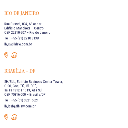
RIO DE JANEIRO
Rua Russel, 804, 6º andar
Edifício Manchete – Centro
CEP 22210-907 – Rio de Janeiro
Tel.: +55 (21) 2210 3138
lh_rj@lhlaw.com.br
BRASÍLIA – DF
SH/SUL, Edifício Business Center Tower,
Q.06, Conj “A”, Bl. “C”,
salas 1312 e 1313, Asa Sul
CEP 70316-000 – Brasília/DF
Tel.: +55 (61) 3321 6021
lh_bsb@lhlaw.com.br