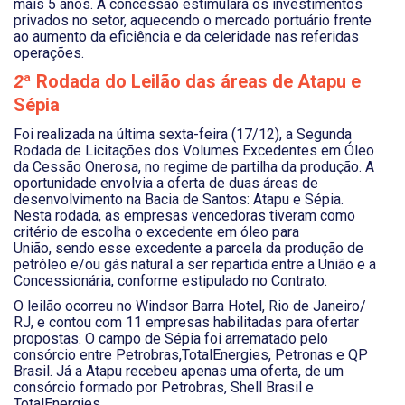
mais 5 anos. A concessão estimulará os investimentos
privados no setor, aquecendo o mercado portuário frente
ao aumento da eficiência e da celeridade nas referidas
operações.
2
ª Rodada do Leilão das áreas de Atapu e
Sépia
Foi realizada na última sexta-feira (17/12), a Segunda
Rodada de Licitações dos Volumes Excedentes em Óleo
da Cessão Onerosa, no regime de partilha da produção. A
oportunidade envolvia a oferta de duas áreas de
desenvolvimento na Bacia de Santos: Atapu e Sépia.
Nesta rodada, as empresas vencedoras tiveram como
critério de escolha o excedente em óleo para
União, sendo esse excedente a parcela da produção de
petróleo e/ou gás natural a ser repartida entre a União e a
Concessionária, conforme estipulado no Contrato.
O leilão ocorreu no Windsor Barra Hotel, Rio de Janeiro/
RJ, e contou com 11 empresas habilitadas para ofertar
propostas. O campo de Sépia foi arrematado pelo
consórcio entre Petrobras,TotalEnergies, Petronas e QP
Brasil. Já a Atapu recebeu apenas uma oferta, de um
consórcio formado por Petrobras, Shell Brasil e
TotalEnergies.