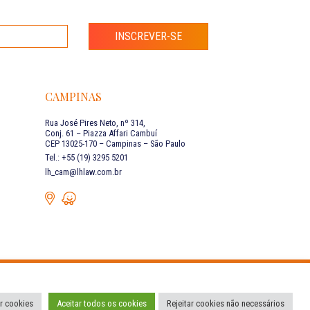
INSCREVER-SE
CAMPINAS
Rua José Pires Neto, nº 314,
Conj. 61 – Piazza Affari Cambuí
CEP 13025-170 – Campinas – São Paulo
Tel.: +55 (19) 3295 5201
lh_cam@lhlaw.com.br
Condições de Uso
Código de Conduta
r cookies
Aceitar todos os cookies
Rejeitar cookies não necessários