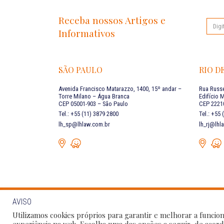
Receba nossos Artigos e
Informativos
SÃO PAULO
RIO D
Avenida Francisco Matarazzo, 1400, 15º andar –
Rua Russe
Torre Milano – Água Branca
Edifício 
CEP 05001-903 – São Paulo
CEP 22210
Tel.: +55 (11) 3879 2800
Tel.: +55
lh_sp@lhlaw.com.br
lh_rj@lhl
AVISO
Siga as
FALE CONOSCO
Utilizamos cookies próprios para garantir e melhorar a funcion
sociais:
experiência na web. Escolha uma das opções a seguir, de acord