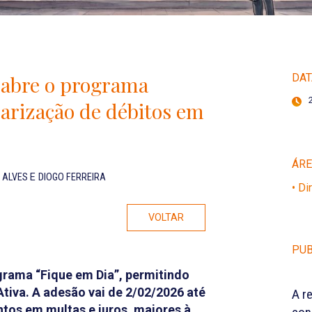
reabre o programa
DAT
larização de débitos em
ÁR
O ALVES
E
DIOGO FERREIRA
• Di
VOLTAR
PUB
ograma “Fique em Dia”, permitindo
Ativa. A adesão vai de 2/02/2026 até
A r
tos em multas e juros, maiores à