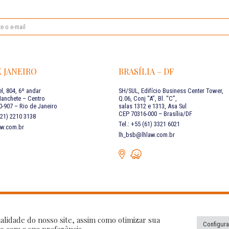
E JANEIRO
BRASÍLIA – DF
l, 804, 6º andar
SH/SUL, Edifício Business Center Tower,
Manchete – Centro
Q.06, Conj “A”, Bl. “C”,
-907 – Rio de Janeiro
salas 1312 e 1313, Asa Sul
CEP 70316-000 – Brasília/DF
 (21) 2210 3138
Tel.: +55 (61) 3321 6021
aw.com.br
lh_bsb@lhlaw.com.br
 nossas redes
Política de Privacidade
alidade do nosso site, assim como otimizar sua
Configura
o com a sua preferência.