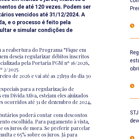
con
mentos de até 120 vezes. Podem ser
Pre
utários vencidos até 31/12/2024. A
, e o processo é feito pela
sultar e simular condições de
u a reabertura do Programa “Fique em
Reg
em deseja regularizar débitos inscritos
est
icializada pela Portaria PGM nº 16/2026,
obr
 2/2025.
iro de 2026 e vai até as 23h59 do dia 30
speciais para a regularização de
s em Dívida Ativa, estejam eles ajuizados
es ocorridos até 31 de dezembro de 2024,
STJ
ibutários poderá contar com descontos
dev
nto escolhida. Para pagamento à vista,
e os juros de mora. Se preferir parcelar
multa e 65% sobre os juros. Já para