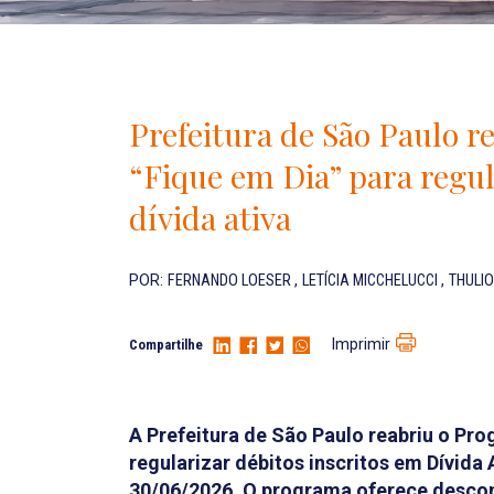
Prefeitura de São Paulo 
“Fique em Dia” para regu
dívida ativa
POR:
FERNANDO LOESER
,
LETÍCIA MICCHELUCCI
,
THULI
Imprimir
Compartilhe
A Prefeitura de São Paulo reabriu o Pr
regularizar débitos inscritos em Dívida 
30/06/2026. O programa oferece descon