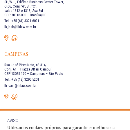
SH/SUL, Edifício Business Center Tower,
Q.06, Conj “A”, Bl. “C”,
salas 1312 e 1313, Asa Sul
CEP 70316-000 – Brasília/DF
Tel.: +55 (61) 3321 6021
lh_bsb@lhlaw.com.br
CAMPINAS
Rua José Pires Neto, nº 314,
Conj. 61 – Piazza Affari Cambuí
CEP 13025-170 – Campinas – São Paulo
Tel.: +55 (19) 3295 5201
lh_cam@lhlaw.com.br
AVISO
FALE CONOSCO
Utilizamos cookies próprios para garantir e melhorar a