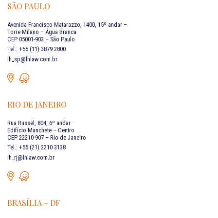
SÃO PAULO
Avenida Francisco Matarazzo, 1400, 15º andar –
Torre Milano – Água Branca
CEP 05001-903 – São Paulo
Tel.: +55 (11) 3879 2800
lh_sp@lhlaw.com.br
RIO DE JANEIRO
Rua Russel, 804, 6º andar
Edifício Manchete – Centro
CEP 22210-907 – Rio de Janeiro
Tel.: +55 (21) 2210 3138
lh_rj@lhlaw.com.br
BRASÍLIA – DF