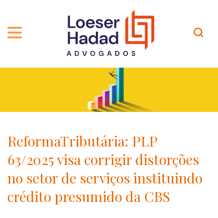
QUEM SOMOS
ÁREAS DE ATUAÇÃO
TRAJETÓRIA
PROFISSIONAIS
INCLUSÃO E DIVERSIDADE
Contato
PUBLICAÇÕES
INTERNATIONAL NETWORK
ReformaTributária: PLP
CARREIRA
PRÊMIOS
63/2025 visa corrigir distorções
NOSSA EQUIPE
Localização
no setor de serviços instituindo
crédito presumido da CBS
EN-US