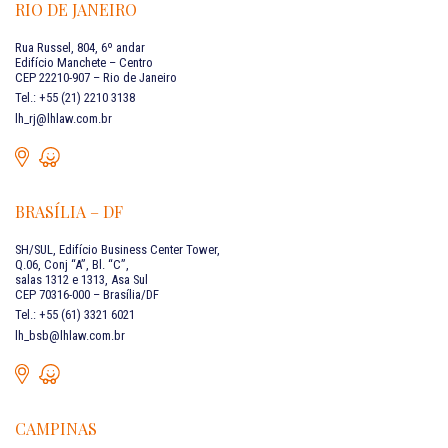
RIO DE JANEIRO
Rua Russel, 804, 6º andar
Edifício Manchete – Centro
CEP 22210-907 – Rio de Janeiro
Tel.: +55 (21) 2210 3138
lh_rj@lhlaw.com.br
BRASÍLIA – DF
SH/SUL, Edifício Business Center Tower,
Q.06, Conj “A”, Bl. “C”,
salas 1312 e 1313, Asa Sul
CEP 70316-000 – Brasília/DF
Tel.: +55 (61) 3321 6021
lh_bsb@lhlaw.com.br
CAMPINAS