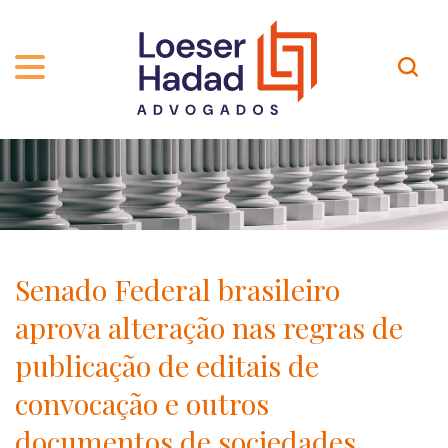
QUEM SOMOS
ÁREAS DE ATUAÇÃO
TRAJETÓRIA
PROFISSIONAIS
INCLUSÃO E DIVERSIDADE
Contato
PUBLICAÇÕES
INTERNATIONAL NETWORK
Senado Federal brasileiro
CARREIRA
PRÊMIOS
aprova alteração nas regras de
NOSSA EQUIPE
Localização
publicação de editais de
convocação e outros
EN-US
documentos de sociedades