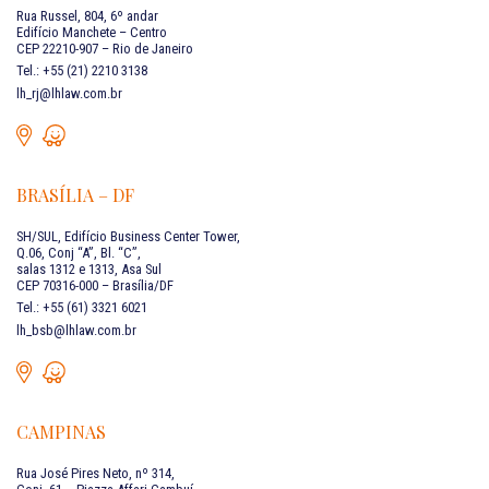
Rua Russel, 804, 6º andar
Edifício Manchete – Centro
CEP 22210-907 – Rio de Janeiro
Tel.: +55 (21) 2210 3138
lh_rj@lhlaw.com.br
BRASÍLIA – DF
SH/SUL, Edifício Business Center Tower,
Q.06, Conj “A”, Bl. “C”,
salas 1312 e 1313, Asa Sul
CEP 70316-000 – Brasília/DF
Tel.: +55 (61) 3321 6021
lh_bsb@lhlaw.com.br
CAMPINAS
Rua José Pires Neto, nº 314,