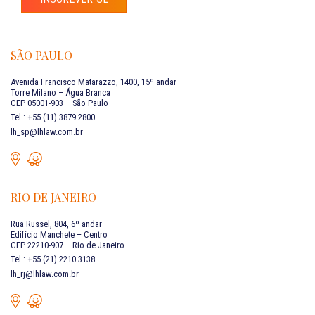
SÃO PAULO
Avenida Francisco Matarazzo, 1400, 15º andar –
Torre Milano – Água Branca
CEP 05001-903 – São Paulo
Tel.: +55 (11) 3879 2800
lh_sp@lhlaw.com.br
RIO DE JANEIRO
Rua Russel, 804, 6º andar
Edifício Manchete – Centro
CEP 22210-907 – Rio de Janeiro
Tel.: +55 (21) 2210 3138
lh_rj@lhlaw.com.br