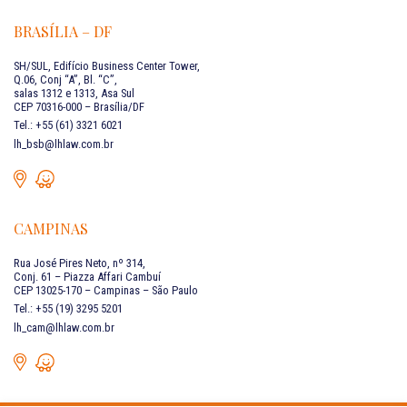
BRASÍLIA – DF
SH/SUL, Edifício Business Center Tower,
Q.06, Conj “A”, Bl. “C”,
salas 1312 e 1313, Asa Sul
CEP 70316-000 – Brasília/DF
Tel.: +55 (61) 3321 6021
lh_bsb@lhlaw.com.br
CAMPINAS
Rua José Pires Neto, nº 314,
Conj. 61 – Piazza Affari Cambuí
CEP 13025-170 – Campinas – São Paulo
Tel.: +55 (19) 3295 5201
lh_cam@lhlaw.com.br