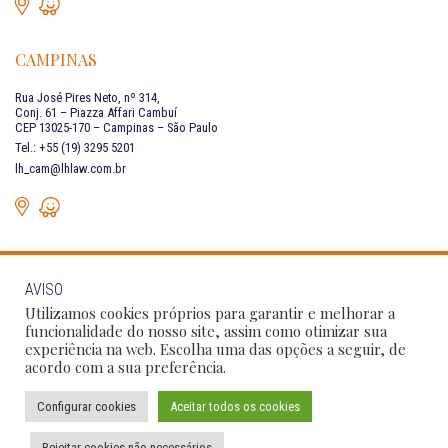
CAMPINAS
Rua José Pires Neto, nº 314,
Conj. 61 – Piazza Affari Cambuí
CEP 13025-170 – Campinas – São Paulo
Tel.: +55 (19) 3295 5201
lh_cam@lhlaw.com.br
AVISO
FALE CONOSCO
Utilizamos cookies próprios para garantir e melhorar a
funcionalidade do nosso site, assim como otimizar sua
experiência na web. Escolha uma das opções a seguir, de
Siga as nossas redes sociais:
acordo com a sua preferência.
Configurar cookies
Aceitar todos os cookies
Política de Privacidade
Condições de Uso
Código de Conduta
Rejeitar cookies não necessários