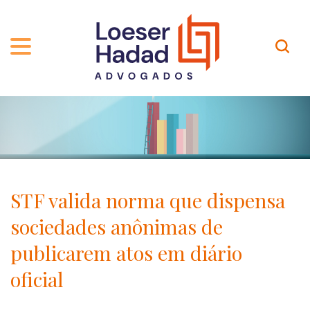
QUEM SOMOS
ÁREAS DE ATUAÇÃO
TRAJETÓRIA
PROFISSIONAIS
INCLUSÃO E DIVERSIDADE
Contato
PUBLICAÇÕES
INTERNATIONAL NETWORK
STF valida norma que dispensa
CARREIRA
PRÊMIOS
sociedades anônimas de
NOSSA EQUIPE
Localização
publicarem atos em diário
oficial
EN-US