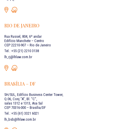
RIO DE JANEIRO
Rua Russel, 804, 6º andar
Edifício Manchete – Centro
CEP 22210-907 – Rio de Janeiro
Tel.: +55 (21) 2210 3138
lh_rj@lhlaw.com.br
BRASÍLIA – DF
SH/SUL, Edifício Business Center Tower,
Q.06, Conj “A”, Bl. “C”,
salas 1312 e 1313, Asa Sul
CEP 70316-000 – Brasília/DF
Tel.: +55 (61) 3321 6021
lh_bsb@lhlaw.com.br