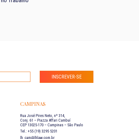
 no Trabalho
INSCREVER-SE
CAMPINAS
Rua José Pires Neto, nº 314,
Conj. 61 – Piazza Affari Cambuí
CEP 13025-170 – Campinas – São Paulo
Tel.: +55 (19) 3295 5201
lh_cam@lhlaw.com.br