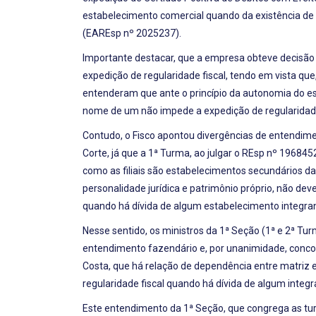
estabelecimento comercial quando da existência de pe
(EAREsp nº 2025237).
Importante destacar, que a empresa obteve decisão 
expedição de regularidade fiscal, tendo em vista qu
entenderam que ante o princípio da autonomia do es
nome de um não impede a expedição de regularidade 
Contudo, o Fisco apontou divergências de entendimen
Corte, já que a 1ª Turma, ao julgar o REsp nº 19684
como as filiais são estabelecimentos secundários d
personalidade jurídica e patrimônio próprio, não deve
quando há dívida de algum estabelecimento integran
Nesse sentido, os ministros da 1ª Seção (1ª e 2ª Tur
entendimento fazendário e, por unanimidade, conco
Costa, que há relação de dependência entre matriz e 
regularidade fiscal quando há dívida de algum integr
Este entendimento da 1ª Seção, que congrega as tur