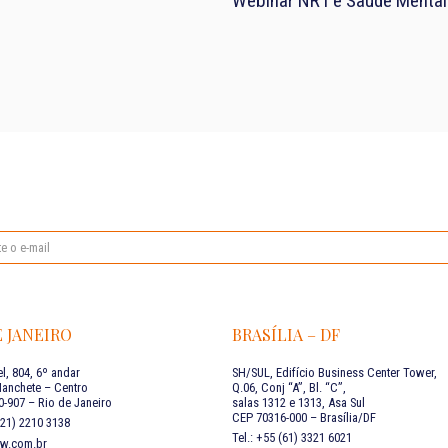
Webinar NR1 e Saúde Mental
E JANEIRO
BRASÍLIA – DF
l, 804, 6º andar
SH/SUL, Edifício Business Center Tower,
Manchete – Centro
Q.06, Conj “A”, Bl. “C”,
-907 – Rio de Janeiro
salas 1312 e 1313, Asa Sul
CEP 70316-000 – Brasília/DF
 (21) 2210 3138
Tel.: +55 (61) 3321 6021
aw.com.br