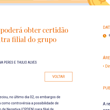
 poderá obter certidão
DAT
tra filial do grupo
ÁR
NNA PERES
E
THULIO ALVES
• Di
VOLTAR
PUB
eciou, no último dia 02, os embargos de
A r
 como controvérsia a possibilidade de
 de Negativa (CPDEN) para filial de