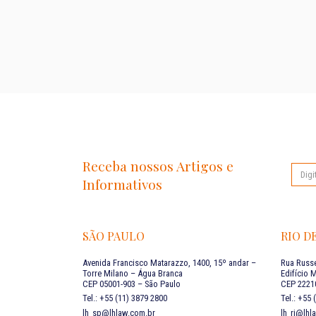
Receba nossos Artigos e
Informativos
SÃO PAULO
RIO D
Avenida Francisco Matarazzo, 1400, 15º andar –
Rua Russe
Torre Milano – Água Branca
Edifício 
CEP 05001-903 – São Paulo
CEP 22210
Tel.: +55 (11) 3879 2800
Tel.: +55
lh_sp@lhlaw.com.br
lh_rj@lhl