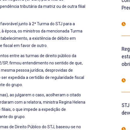
con
ndência tributária da matriz ou de outra filial
Pre
favorável junto à 2ª Turma do STJ para a
e, à época, os ministros da mencionada Turma
tabelecimento, a existência de débito em
fiscal em favor de outro.
Reg
est
tos entre as turmas de direito público da
52/SP, firmou entendimento no sentido de que,
obr
a mesma pessoa jurídica, desprovidas de
 ser expedida a certidão de regularidade fiscal
te do grupo.
mas), ao julgarem o caso, acolheram o citado
rdaram com a relatora, ministra Regina Helena
STJ
filiais, o que impede a expedição de
dev
ante do grupo.
mas de Direito Público do STJ, baseou-se no