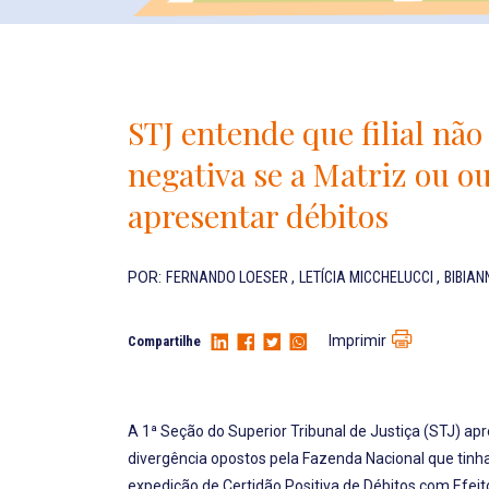
STJ entende que filial não
negativa se a Matriz ou ou
apresentar débitos
POR:
FERNANDO LOESER
,
LETÍCIA MICCHELUCCI
,
BIBIA
Imprimir
Compartilhe
A 1ª Seção do Superior Tribunal de Justiça (STJ) apr
divergência opostos pela Fazenda Nacional que tinha
expedição de Certidão Positiva de Débitos com Efeito