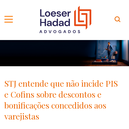
QUEM SOMOS
ÁREAS DE ATUAÇÃO
TRAJETÓRIA
PROFISSIONAIS
INCLUSÃO E DIVERSIDADE
Contato
PUBLICAÇÕES
INTERNATIONAL NETWORK
STJ entende que não incide PIS
CARREIRA
PRÊMIOS
e Cofins sobre descontos e
NOSSA EQUIPE
Localização
bonificações concedidos aos
varejistas
EN-US