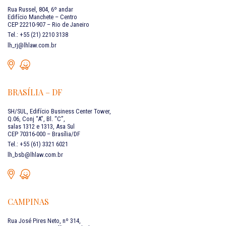
Rua Russel, 804, 6º andar
Edifício Manchete – Centro
CEP 22210-907 – Rio de Janeiro
Tel.: +55 (21) 2210 3138
lh_rj@lhlaw.com.br
BRASÍLIA – DF
SH/SUL, Edifício Business Center Tower,
Q.06, Conj “A”, Bl. “C”,
salas 1312 e 1313, Asa Sul
CEP 70316-000 – Brasília/DF
Tel.: +55 (61) 3321 6021
lh_bsb@lhlaw.com.br
CAMPINAS
Rua José Pires Neto, nº 314,