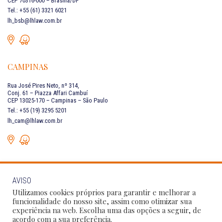
CEP 70316-000 – Brasília/DF
Tel.: +55 (61) 3321 6021
lh_bsb@lhlaw.com.br
CAMPINAS
Rua José Pires Neto, nº 314,
Conj. 61 – Piazza Affari Cambuí
CEP 13025-170 – Campinas – São Paulo
Tel.: +55 (19) 3295 5201
lh_cam@lhlaw.com.br
AVISO
FALE CONOSCO
Utilizamos cookies próprios para garantir e melhorar a
funcionalidade do nosso site, assim como otimizar sua
experiência na web. Escolha uma das opções a seguir, de
Siga as nossas redes sociais:
acordo com a sua preferência.