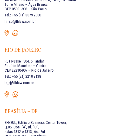
Torre Milano – Água Branca
CEP 05001-903 – São Paulo
Tel.: +55 (11) 3879 2800
lh_sp@lhlaw.com.br
RIO DE JANEIRO
Rua Russel, 804, 6º andar
Edifício Manchete – Centro
CEP 22210-907 – Rio de Janeiro
Tel.: +55 (21) 2210 3138
lh_rj@lhlaw.com.br
BRASÍLIA – DF
SH/SUL, Edifício Business Center Tower,
Q.06, Conj “A”, Bl. “C”,
salas 1312 e 1313, Asa Sul