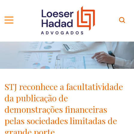
QUEM SOMOS
ÁREAS DE ATUAÇÃO
TRAJETÓRIA
PROFISSIONAIS
INCLUSÃO E DIVERSIDADE
Contato
PUBLICAÇÕES
INTERNATIONAL NETWORK
STJ reconhece a facultatividade
CARREIRA
PRÊMIOS
da publicação de
NOSSA EQUIPE
Localização
demonstrações financeiras
pelas sociedades limitadas de
EN-US
grande porte