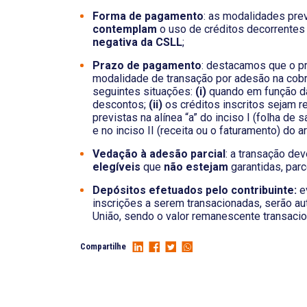
Forma de pagamento
: as modalidades pre
contemplam
o uso de créditos decorrente
negativa da CSLL
;
Prazo de pagamento
: destacamos que o p
modalidade de transação por adesão na cobra
seguintes situações:
(i)
quando em função d
descontos;
(ii)
os créditos inscritos sejam r
previstas na alínea “a” do inciso I (folha de
e no inciso II (receita ou o faturamento) do a
Vedação à adesão parcial
: a transação de
elegíveis
que
não estejam
garantidas, par
Depósitos efetuados pelo contribuinte:
e
inscrições a serem transacionadas, serão a
União, sendo o valor remanescente transaci
Compartilhe