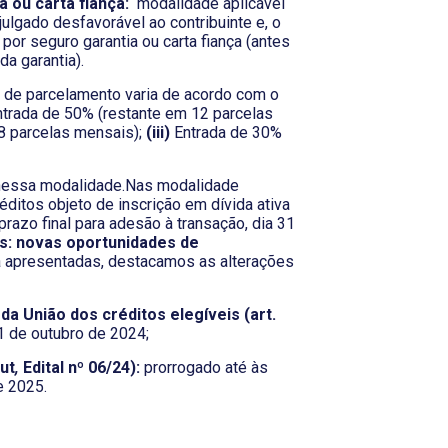
 ou carta fiança:
modalidade aplicável
ulgado desfavorável ao contribuinte e, o
por seguro garantia ou carta fiança (antes
da garantia).
 de parcelamento varia de acordo com o
trada de 50% (restante em 12 parcelas
8 parcelas mensais);
(iii)
Entrada de 30%
 nessa modalidade.Nas modalidade
ditos objeto de inscrição em dívida ativa
razo final para adesão à transação, dia 31
s: novas oportunidades de
 apresentadas, destacamos as alterações
 da União dos créditos elegíveis (art.
1 de outubro de 2024;
ut
,
Edital nº 06/24):
prorrogado até às
e 2025.