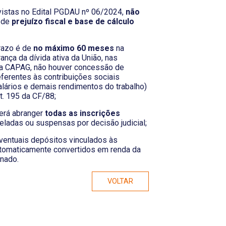
vistas no Edital PGDAU nº 06/2024,
não
s de
prejuízo fiscal e base de cálculo
razo é de
no máximo 60 meses
na
nça da dívida ativa da União, nas
a CAPAG, não houver concessão de
eferentes às contribuições sociais
 salários e demais rendimentos do trabalho)
rt. 195 da CF/88;
verá abranger
todas as inscrições
celadas ou suspensas por decisão judicial;
ventuais depósitos vinculados às
utomaticamente convertidos em renda da
onado.
VOLTAR