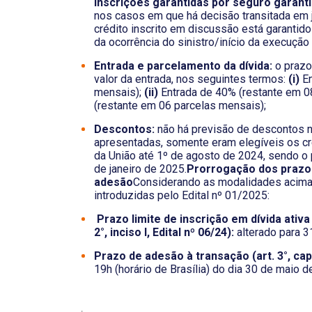
inscrições garantidas por seguro garantia
nos casos em que há decisão transitada em j
crédito inscrito em discussão está garantido 
da ocorrência do sinistro/início da execução 
Entrada e parcelamento da dívida:
o prazo
valor da entrada, nos seguintes termos:
(i)
En
mensais);
(ii)
Entrada de 40% (restante em 0
(restante em 06 parcelas mensais);
Descontos:
não há previsão de descontos
apresentadas, somente eram elegíveis os cré
da União até 1º de agosto de 2024, sendo o p
de janeiro de 2025.
Prorrogação dos prazo
adesão
Considerando as modalidades acima
introduzidas pelo Edital nº 01/2025:
Prazo limite de inscrição em dívida ativa
2°, inciso I, Edital nº 06/24):
alterado para 3
Prazo de adesão à transação (art. 3°, cap
19h (horário de Brasília) do dia 30 de maio d