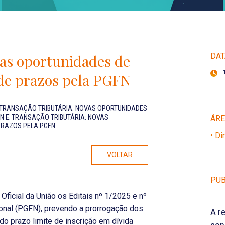
vas oportunidades de
DAT
de prazos pela PGFN
TRANSAÇÃO TRIBUTÁRIA: NOVAS OPORTUNIDADES
FN
E
TRANSAÇÃO TRIBUTÁRIA: NOVAS
ÁR
RAZOS PELA PGFN
• Di
VOLTAR
PUB
Oficial da União os Editais nº 1/2025 e nº
onal (PGFN), prevendo a prorrogação dos
A r
o prazo limite de inscrição em dívida