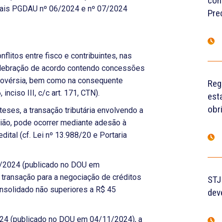
con
ditais PGDAU nº 06/2024 e nº 07/2024
Pre
nflitos entre fisco e contribuintes, nas
elebração de acordo contendo concessões
rovérsia, bem como na consequente
Reg
 inciso III, c/c art. 171, CTN).
est
obr
teses, a transação tributária envolvendo a
ião, pode ocorrer mediante adesão à
tal (cf. Lei nº 13.988/20 e Portaria
6/2024 (publicado no DOU em
transação para a negociação de créditos
STJ
consolidado não superiores a R$ 45
dev
024 (publicado no DOU em 04/11/2024), a