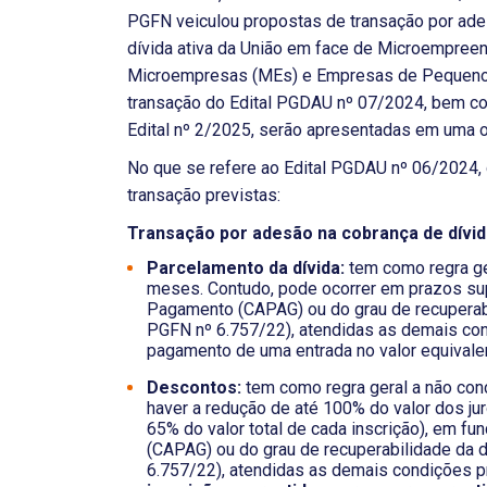
PGFN veiculou propostas de transação por ades
dívida ativa da União em face de Microempreen
Microempresas (MEs) e Empresas de Pequeno 
transação do Edital PGDAU nº 07/2024, bem co
Edital nº 2/2025, serão apresentadas em uma o
No que se refere ao Edital PGDAU nº 06/2024
transação previstas:
Transação por adesão na cobrança de dívida
Parcelamento da dívida:
tem como regra ge
meses. Contudo, pode ocorrer em prazos su
Pagamento (CAPAG) ou do grau de recuperabili
PGFN nº 6.757/22), atendidas as demais cond
pagamento de uma entrada no valor equivalen
Descontos:
tem como regra geral a não co
haver a redução de até 100% do valor dos jur
65% do valor total de cada inscrição), em 
(CAPAG) ou do grau de recuperabilidade da dí
6.757/22), atendidas as demais condições pr