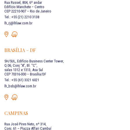
Rua Russel, 804, 6º andar
Edifício Manchete – Centro
CEP 22210-907 – Rio de Janeiro
Tel.: +55 (21) 2210 3138
lh_rj@lhlaw.com.br
BRASÍLIA – DF
SH/SUL, Edifício Business Center Tower,
Q.06, Conj “A”, Bl. “C”,
salas 1312 e 1313, Asa Sul
CEP 70316-000 – Brasília/DF
Tel.: +55 (61) 3321 6021
lh_bsb@lhlaw.com.br
CAMPINAS
Rua José Pires Neto, nº 314,
Conj. 61 – Piazza Affari Cambuí