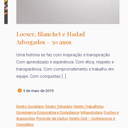
Loeser, Blanchet e Hadad
P
Advogados – 30 anos
b
T
Uma história se faz com inspiração e transpiração.
Com aprendizado e experiência. Com ética, respeito e
Pe
transparência. Com comprometimento e trabalho em
Ha
equipe. Com conquistas […]
pu
Th
5 de maio de 2019
Direito Societário
Direito Tributário
Direito Trabalhista
Governança Corporativa e Compliance
Infraestrutura
Fusões e
Di
Aquisições
Proteção de Dados
Direito Civil – Contencioso e
Consultivo