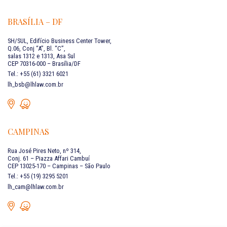
BRASÍLIA – DF
SH/SUL, Edifício Business Center Tower,
Q.06, Conj “A”, Bl. “C”,
salas 1312 e 1313, Asa Sul
CEP 70316-000 – Brasília/DF
Tel.: +55 (61) 3321 6021
lh_bsb@lhlaw.com.br
CAMPINAS
Rua José Pires Neto, nº 314,
Conj. 61 – Piazza Affari Cambuí
CEP 13025-170 – Campinas – São Paulo
Tel.: +55 (19) 3295 5201
lh_cam@lhlaw.com.br