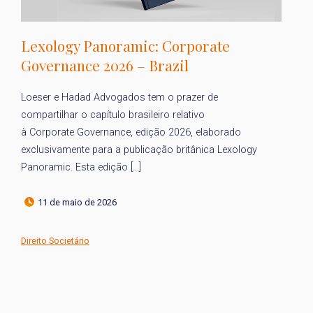
Lexology Panoramic: Corporate
L
Governance 2026 – Brazil
2
Loeser e Hadad Advogados tem o prazer de
Pe
compartilhar o capítulo brasileiro relativo
Ad
à Corporate Governance, edição 2026, elaborado
ca
exclusivamente para a publicação britânica Lexology
20
Panoramic. Esta edição […]
pu
11 de maio de 2026
Direito Societário
Di