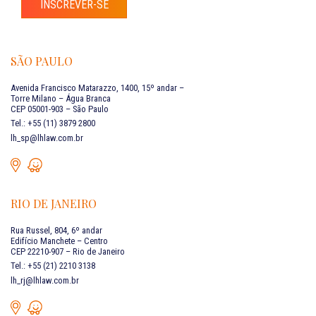
INSCREVER-SE
SÃO PAULO
Avenida Francisco Matarazzo, 1400, 15º andar –
Torre Milano – Água Branca
CEP 05001-903 – São Paulo
Tel.: +55 (11) 3879 2800
lh_sp@lhlaw.com.br
RIO DE JANEIRO
Rua Russel, 804, 6º andar
Edifício Manchete – Centro
CEP 22210-907 – Rio de Janeiro
Tel.: +55 (21) 2210 3138
lh_rj@lhlaw.com.br