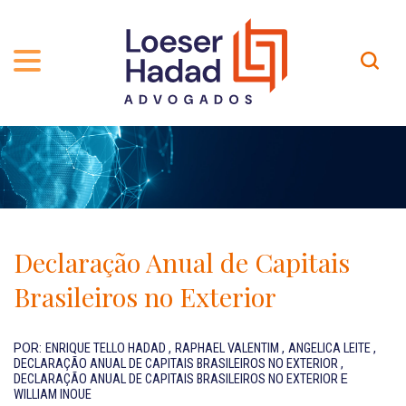
QUEM SOMOS
ÁREAS DE ATUAÇÃO
TRAJETÓRIA
PROFISSIONAIS
INCLUSÃO E DIVERSIDADE
Contato
PUBLICAÇÕES
INTERNATIONAL NETWORK
Declaração Anual de Capitais
CARREIRA
PRÊMIOS
Brasileiros no Exterior
NOSSA EQUIPE
Localização
POR:
ENRIQUE TELLO HADAD
,
RAPHAEL VALENTIM
,
ANGELICA LEITE
,
DECLARAÇÃO ANUAL DE CAPITAIS BRASILEIROS NO EXTERIOR
,
EN-US
DECLARAÇÃO ANUAL DE CAPITAIS BRASILEIROS NO EXTERIOR
E
WILLIAM INOUE