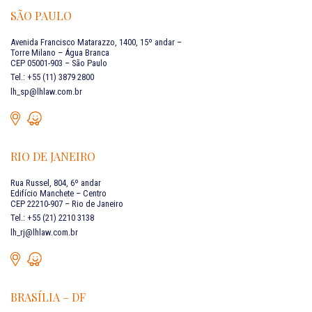
SÃO PAULO
Avenida Francisco Matarazzo, 1400, 15º andar –
Torre Milano – Água Branca
CEP 05001-903 – São Paulo
Tel.: +55 (11) 3879 2800
lh_sp@lhlaw.com.br
RIO DE JANEIRO
Rua Russel, 804, 6º andar
Edifício Manchete – Centro
CEP 22210-907 – Rio de Janeiro
Tel.: +55 (21) 2210 3138
lh_rj@lhlaw.com.br
BRASÍLIA – DF