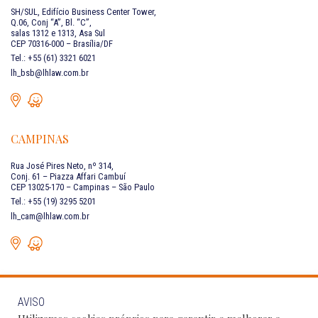
SH/SUL, Edifício Business Center Tower,
Q.06, Conj “A”, Bl. “C”,
salas 1312 e 1313, Asa Sul
CEP 70316-000 – Brasília/DF
Tel.: +55 (61) 3321 6021
lh_bsb@lhlaw.com.br
CAMPINAS
Rua José Pires Neto, nº 314,
Conj. 61 – Piazza Affari Cambuí
CEP 13025-170 – Campinas – São Paulo
Tel.: +55 (19) 3295 5201
lh_cam@lhlaw.com.br
AVISO
FALE CONOSCO