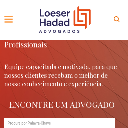
Profissionais
QUEM SOMOS
ÁREAS DE ATUAÇÃO
TRAJETÓRIA
PROFISSIONAIS
INCLUSÃO E DIVERSIDADE
Contato
Equipe capacitada e motivada, para que
nossos clientes recebam o melhor de
PUBLICAÇÕES
INTERNATIONAL NETWORK
nosso conhecimento e experiência.
CARREIRA
PRÊMIOS
NOSSA EQUIPE
Localização
ENCONTRE UM ADVOGADO
EN-US