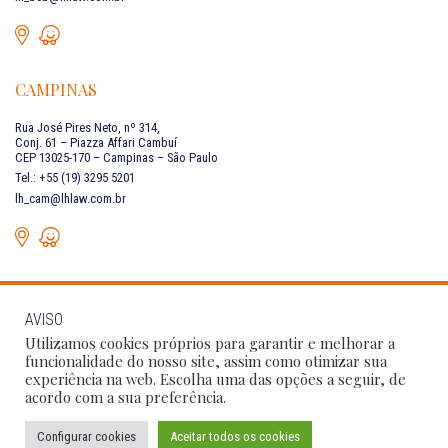
CAMPINAS
Rua José Pires Neto, nº 314,
Conj. 61 – Piazza Affari Cambuí
CEP 13025-170 – Campinas – São Paulo
Tel.: +55 (19) 3295 5201
lh_cam@lhlaw.com.br
AVISO
FALE CONOSCO
Utilizamos cookies próprios para garantir e melhorar a
funcionalidade do nosso site, assim como otimizar sua
experiência na web. Escolha uma das opções a seguir, de
Siga as nossas redes sociais:
acordo com a sua preferência.
Configurar cookies
Aceitar todos os cookies