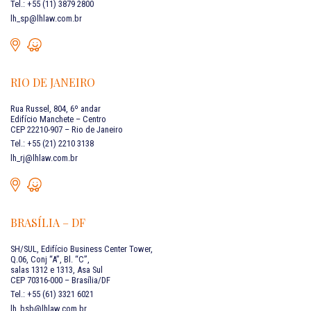
Tel.: +55 (11) 3879 2800
lh_sp@lhlaw.com.br
RIO DE JANEIRO
Rua Russel, 804, 6º andar
Edifício Manchete – Centro
CEP 22210-907 – Rio de Janeiro
Tel.: +55 (21) 2210 3138
lh_rj@lhlaw.com.br
BRASÍLIA – DF
SH/SUL, Edifício Business Center Tower,
Q.06, Conj “A”, Bl. “C”,
salas 1312 e 1313, Asa Sul
CEP 70316-000 – Brasília/DF
Tel.: +55 (61) 3321 6021
lh_bsb@lhlaw.com.br