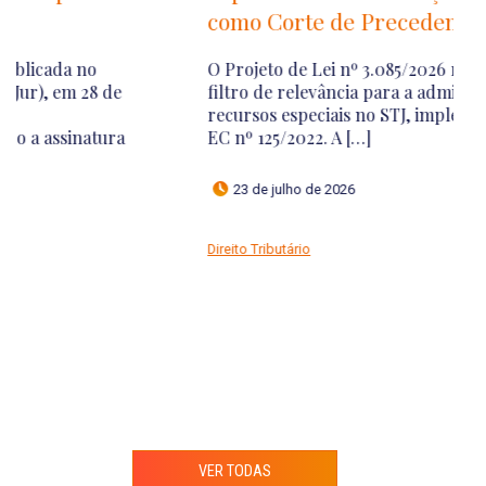
como Corte de Precedentes
r
a
O Projeto de Lei nº 3.085/2026 regulamenta o
filtro de relevância para a admissão de
Re
recursos especiais no STJ, implementando a
e
EC nº 125/2022. A […]
N
A 
23 de julho de 2026
Direito Tributário
Di
VER TODAS