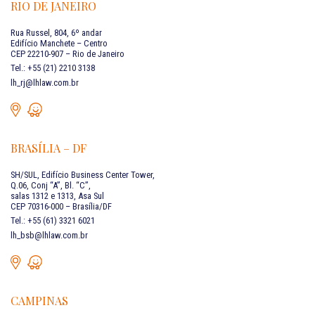
RIO DE JANEIRO
Rua Russel, 804, 6º andar
Edifício Manchete – Centro
CEP 22210-907 – Rio de Janeiro
Tel.: +55 (21) 2210 3138
lh_rj@lhlaw.com.br
BRASÍLIA – DF
SH/SUL, Edifício Business Center Tower,
Q.06, Conj “A”, Bl. “C”,
salas 1312 e 1313, Asa Sul
CEP 70316-000 – Brasília/DF
Tel.: +55 (61) 3321 6021
lh_bsb@lhlaw.com.br
CAMPINAS