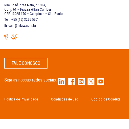
Rua José Pires Neto, nº 314,
Conj. 61 – Piazza Affari Cambuí
CEP 13025-170 – Campinas – São Paulo
Tel.: +55 (19) 3295 5201
lh_cam@lhlaw.com.br
FALE CONOSCO
Siga as nossas redes sociais:
Política de Privacidade
Condições de Uso
Código de Conduta