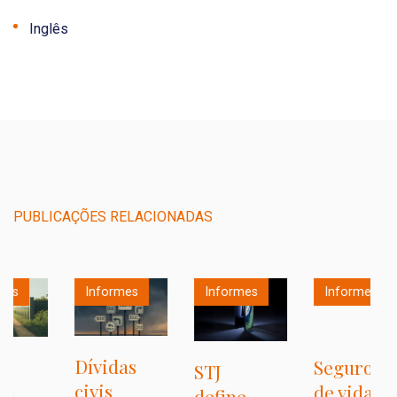
Inglês
PUBLICAÇÕES RELACIONADAS
Informes
Informes
Informes
R
T
Dívidas
Seguro
STJ
e
civis
de vida
define