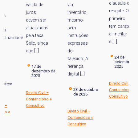
cláusula de
c
via
válida de
resgate. O
r
inventário,
juros
primeiro
es
mesmo
devem ser
tem caráter
t
sem
atualizadas
alimentar e
p
instruções
pela taxa
dade
é […]
c
expressas
Selic, ainda
d
do
que […]
f
24 de
falecido. A
setembro de
at
herança
2025
17 de
dezembro de
1
digital […]
2025
e 
Direito Civil –
23 de outubro
Contencioso e
Direito Civil –
de 2025
Consultivo
Contencioso e
Consultivo
Direito Civil –
Contencioso e
Di
Consultivo
Co
Co