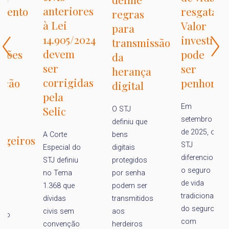
l
anteriores
resgatável:
o
regras
p
à Lei
Valor
para
p
14.905/2024
investido
transmissão
p
devem
pode
da
a
ser
ser
herança
r
corrigidas
penhorado
digital
s
pela
e
Em
Selic
O STJ
setembro
definiu que
3
de 2025, o
bens
A Corte
os
STJ
digitais
Especial do
diferenciou
A
protegidos
STJ definiu
o seguro
Tr
por senha
no Tema
de vida
p
podem ser
1.368 que
tradicional
do
transmitidos
dívidas
do seguro
d
aos
civis sem
com
2
herdeiros
convenção