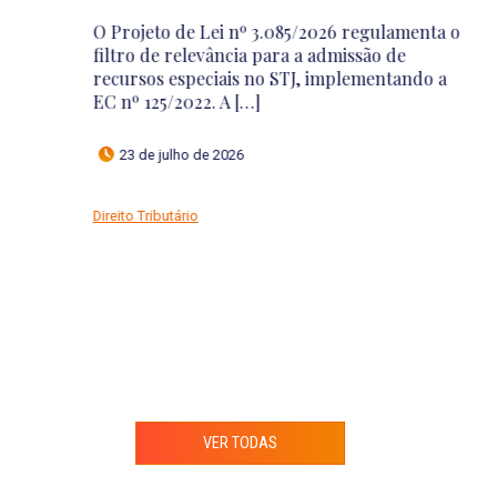
a
O Projeto de Lei nº 3.085/2026 regulamenta o
filtro de relevância para a admissão de
Re
recursos especiais no STJ, implementando a
e
EC nº 125/2022. A […]
N
A 
23 de julho de 2026
Direito Tributário
Di
VER TODAS