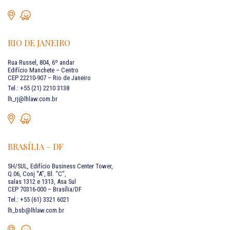
RIO DE JANEIRO
Rua Russel, 804, 6º andar
Edifício Manchete – Centro
CEP 22210-907 – Rio de Janeiro
Tel.: +55 (21) 2210 3138
lh_rj@lhlaw.com.br
BRASÍLIA – DF
SH/SUL, Edifício Business Center Tower,
Q.06, Conj “A”, Bl. “C”,
salas 1312 e 1313, Asa Sul
CEP 70316-000 – Brasília/DF
Tel.: +55 (61) 3321 6021
lh_bsb@lhlaw.com.br