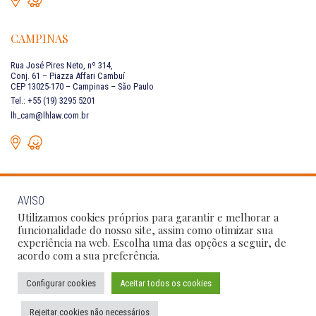
CAMPINAS
Rua José Pires Neto, nº 314,
Conj. 61 – Piazza Affari Cambuí
CEP 13025-170 – Campinas – São Paulo
Tel.: +55 (19) 3295 5201
lh_cam@lhlaw.com.br
AVISO
FALE CONOSCO
Utilizamos cookies próprios para garantir e melhorar a
funcionalidade do nosso site, assim como otimizar sua
experiência na web. Escolha uma das opções a seguir, de
Siga as nossas redes sociais:
acordo com a sua preferência.
Configurar cookies
Aceitar todos os cookies
Política de Privacidade
Condições de Uso
Código de Conduta
Rejeitar cookies não necessários