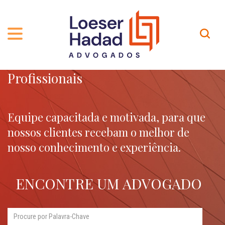
Profissionais
QUEM SOMOS
ÁREAS DE ATUAÇÃO
TRAJETÓRIA
PROFISSIONAIS
INCLUSÃO E DIVERSIDADE
Contato
Equipe capacitada e motivada, para que
nossos clientes recebam o melhor de
PUBLICAÇÕES
INTERNATIONAL NETWORK
nosso conhecimento e experiência.
CARREIRA
PRÊMIOS
NOSSA EQUIPE
Localização
ENCONTRE UM ADVOGADO
EN-US