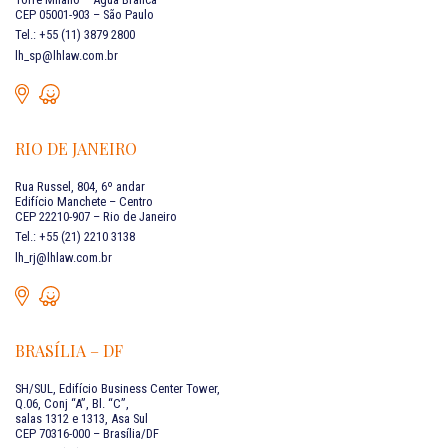
CEP 05001-903 – São Paulo
Tel.: +55 (11) 3879 2800
lh_sp@lhlaw.com.br
RIO DE JANEIRO
Rua Russel, 804, 6º andar
Edifício Manchete – Centro
CEP 22210-907 – Rio de Janeiro
Tel.: +55 (21) 2210 3138
lh_rj@lhlaw.com.br
BRASÍLIA – DF
SH/SUL, Edifício Business Center Tower,
Q.06, Conj “A”, Bl. “C”,
salas 1312 e 1313, Asa Sul
CEP 70316-000 – Brasília/DF