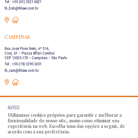
Tel.: +55 (61) 3321 6021
lh_bsb@lhlaw.com.br
CAMPINAS
Rua José Pires Neto, nº 314,
Conj. 61 – Piazza Affari Cambuí
CEP 13025-170 – Campinas – São Paulo
Tel.: +55 (19) 3295 5201
lh_cam@lhlaw.com.br
AVISO
FALE CONOSCO
Utilizamos cookies próprios para garantir e melhorar a
funcionalidade do nosso site, assim como otimizar sua
experiência na web. Escolha uma das opções a seguir, de
Siga as nossas redes sociais:
acordo com a sua preferência.