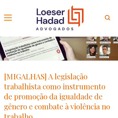
QUEM SOMOS
ÁREAS DE ATUAÇÃO
TRAJETÓRIA
PROFISSIONAIS
INCLUSÃO E DIVERSIDADE
Contato
PUBLICAÇÕES
INTERNATIONAL NETWORK
[MIGALHAS] A legislação
CARREIRA
PRÊMIOS
trabalhista como instrumento
NOSSA EQUIPE
Localização
de promoção da igualdade de
gênero e combate à violência no
EN-US
trabalho