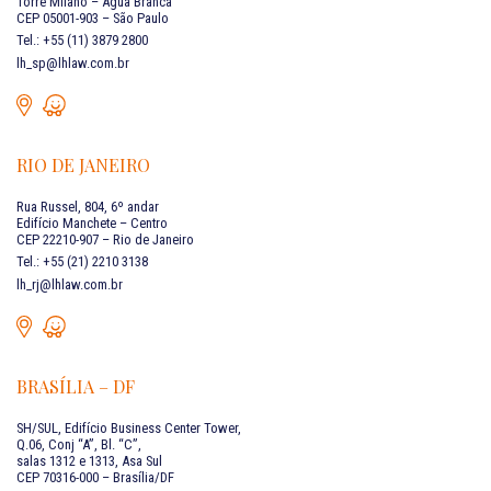
Torre Milano – Água Branca
CEP 05001-903 – São Paulo
Tel.: +55 (11) 3879 2800
lh_sp@lhlaw.com.br
RIO DE JANEIRO
Rua Russel, 804, 6º andar
Edifício Manchete – Centro
CEP 22210-907 – Rio de Janeiro
Tel.: +55 (21) 2210 3138
lh_rj@lhlaw.com.br
BRASÍLIA – DF
SH/SUL, Edifício Business Center Tower,
Q.06, Conj “A”, Bl. “C”,
salas 1312 e 1313, Asa Sul
CEP 70316-000 – Brasília/DF