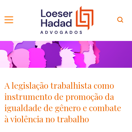
QUEM SOMOS
ÁREAS DE ATUAÇÃO
TRAJETÓRIA
PROFISSIONAIS
INCLUSÃO E DIVERSIDADE
Contato
PUBLICAÇÕES
INTERNATIONAL NETWORK
A legislação trabalhista como
CARREIRA
PRÊMIOS
instrumento de promoção da
NOSSA EQUIPE
Localização
igualdade de gênero e combate
à violência no trabalho
EN-US