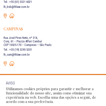
Tel.: +55 (61) 3321 6021
lh_bsb@lhlaw.com.br
CAMPINAS
Rua José Pires Neto, nº 314,
Conj. 61 – Piazza Affari Cambuí
CEP 13025-170 – Campinas – São Paulo
Tel.: +55 (19) 3295 5201
lh_cam@lhlaw.com.br
AVISO
FALE CONOSCO
Utilizamos cookies próprios para garantir e melhorar a
funcionalidade do nosso site, assim como otimizar sua
experiência na web. Escolha uma das opções a seguir, de
Siga as nossas redes sociais:
acordo com a sua preferência.