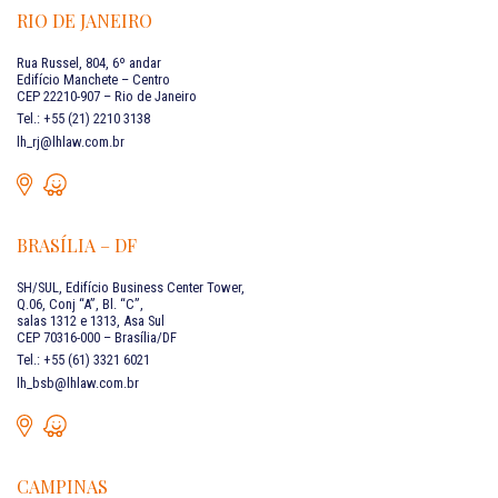
RIO DE JANEIRO
Rua Russel, 804, 6º andar
Edifício Manchete – Centro
CEP 22210-907 – Rio de Janeiro
Tel.: +55 (21) 2210 3138
lh_rj@lhlaw.com.br
BRASÍLIA – DF
SH/SUL, Edifício Business Center Tower,
Q.06, Conj “A”, Bl. “C”,
salas 1312 e 1313, Asa Sul
CEP 70316-000 – Brasília/DF
Tel.: +55 (61) 3321 6021
lh_bsb@lhlaw.com.br
CAMPINAS