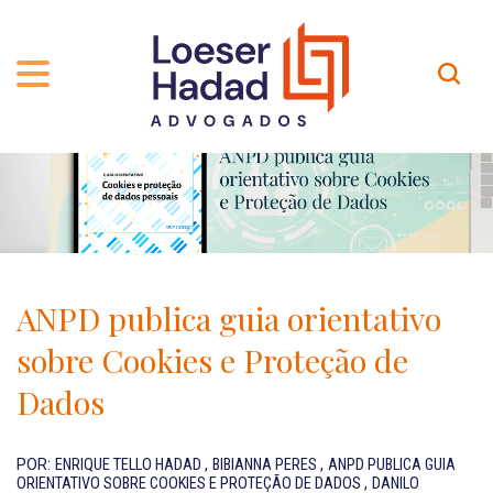
QUEM SOMOS
ÁREAS DE ATUAÇÃO
TRAJETÓRIA
PROFISSIONAIS
INCLUSÃO E DIVERSIDADE
Contato
PUBLICAÇÕES
INTERNATIONAL NETWORK
ANPD publica guia orientativo
CARREIRA
PRÊMIOS
sobre Cookies e Proteção de
NOSSA EQUIPE
Localização
Dados
EN-US
POR:
ENRIQUE TELLO HADAD
,
BIBIANNA PERES
,
ANPD PUBLICA GUIA
ORIENTATIVO SOBRE COOKIES E PROTEÇÃO DE DADOS
,
DANILO