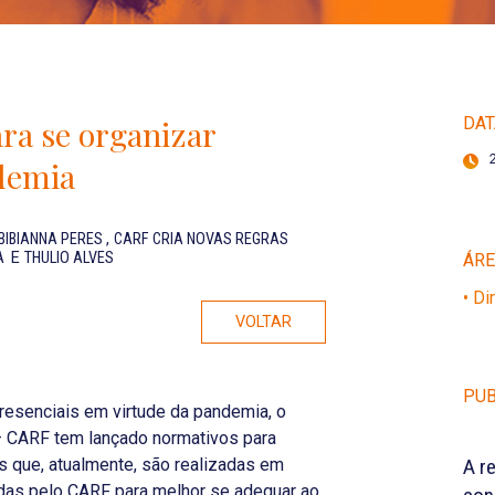
ra se organizar
DAT
ndemia
BIBIANNA PERES
,
CARF CRIA NOVAS REGRAS
IA
E
THULIO ALVES
ÁR
• Di
VOLTAR
PUB
esenciais em virtude da pandemia, o
– CARF tem lançado normativos para
 que, atualmente, são realizadas em
A r
otadas pelo CARF para melhor se adequar ao