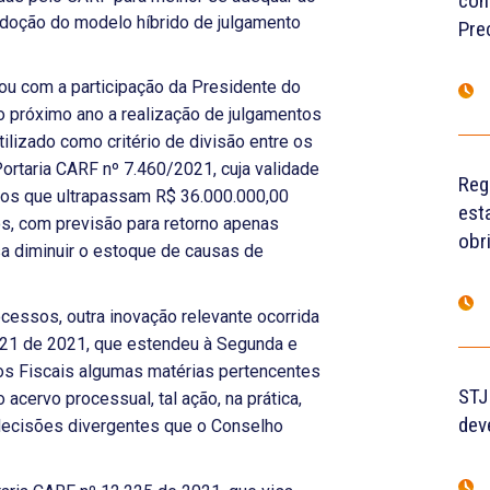
con
 adoção do modelo híbrido de julgamento
Pre
tou com a participação da Presidente do
o próximo ano a realização de julgamentos
tilizado como critério de divisão entre os
ortaria CARF nº 7.460/2021, cuja validade
Reg
tos que ultrapassam R$ 36.000.000,00
est
os, com previsão para retorno apenas
obr
a diminuir o estoque de causas de
ocessos, outra inovação relevante ocorrida
021 de 2021, que estendeu à Segunda e
os Fiscais algumas matérias pertencentes
STJ
 acervo processual, tal ação, na prática,
dev
 decisões divergentes que o Conselho