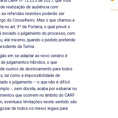
taria CARF nº 12.225 de 2021, que visa
de realização de audiência com
 as referidas reuniões poderão ser
cargo do Conselheiro. Mas o que chamou a
a no art. 3º da Portaria, o qual prevê o
á iniciado o julgamento do processo, com
 ou, até mesmo, quando o pedido pretende
residente da Turma.
rgão em se adaptar ao novo cenário é
 de julgamentos híbridos, o que
o de custos de deslocamento para todos
s, tal como a impossibilidade de
ado o julgamento – o que não é difícil
mplo -, sem dúvida, acaba por esbarrar no
lgamentos que ocorrem no âmbito do CARF
m, eventuais limitações neste sentido são
 gozar de todos os meios legais para