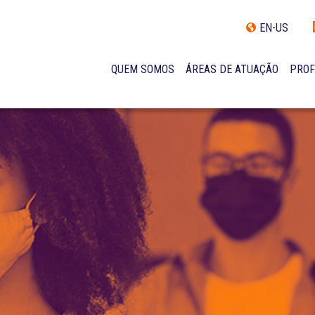
EN-US
QUEM SOMOS
ÁREAS DE ATUAÇÃO
PROF
TRAJETÓRIA
INCLUSÃO E DIVERSIDADE
INTERNATIONAL NETWORK
PRÊMIOS
NOSSA EQUIPE