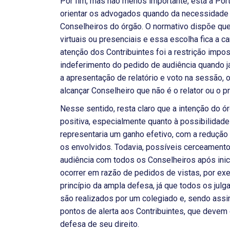
Por fim, mas não menos importante, está a Por
orientar os advogados quando da necessidade 
Conselheiros do órgão. O normativo dispõe que
virtuais ou presenciais e essa escolha fica a 
atenção dos Contribuintes foi a restrição impost
indeferimento do pedido de audiência quando j
a apresentação de relatório e voto na sessão,
alcançar Conselheiro que não é o relator ou o p
Nesse sentido, resta claro que a intenção do ó
positiva, especialmente quanto à possibilidade
representaria um ganho efetivo, com a reduçã
os envolvidos. Todavia, possíveis cerceamento
audiência com todos os Conselheiros após inici
ocorrer em razão de pedidos de vistas, por exe
princípio da ampla defesa, já que todos os ju
são realizados por um colegiado e, sendo assi
pontos de alerta aos Contribuintes, que devem
defesa de seu direito.