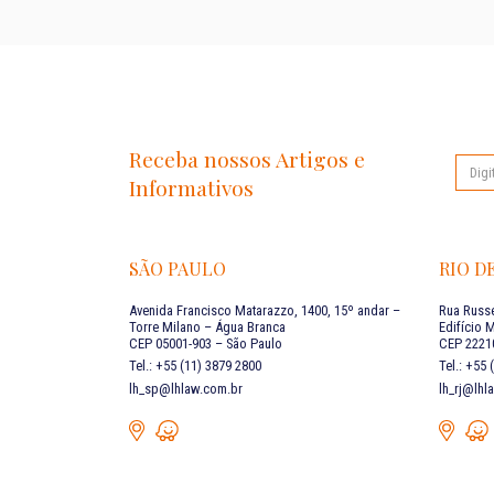
Receba nossos Artigos e
Informativos
SÃO PAULO
RIO D
Avenida Francisco Matarazzo, 1400, 15º andar –
Rua Russe
Torre Milano – Água Branca
Edifício 
CEP 05001-903 – São Paulo
CEP 22210
Tel.: +55 (11) 3879 2800
Tel.: +55
lh_sp@lhlaw.com.br
lh_rj@lhl