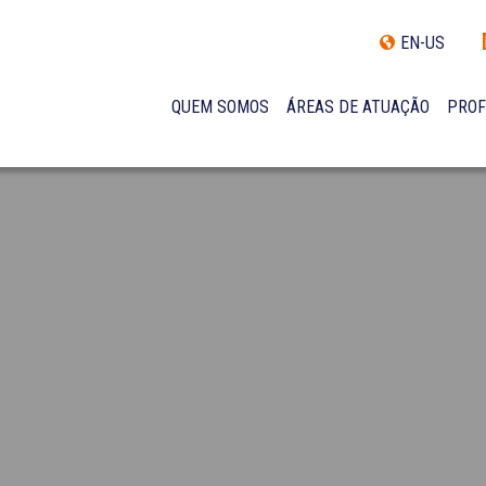
EN-US
QUEM SOMOS
ÁREAS DE ATUAÇÃO
PROF
TRAJETÓRIA
INCLUSÃO E DIVERSIDADE
INTERNATIONAL NETWORK
PRÊMIOS
NOSSA EQUIPE