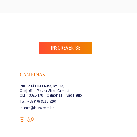
INSCREVER-SE
CAMPINAS
Rua José Pires Neto, nº 314,
Conj. 61 – Piazza Affari Cambuí
CEP 13025-170 – Campinas – São Paulo
Tel.: +55 (19) 3295 5201
lh_cam@lhlaw.com.br