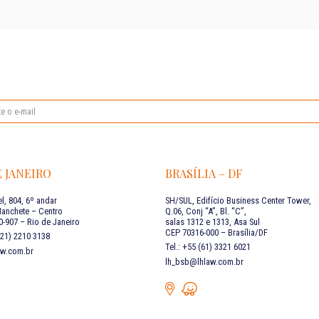
E JANEIRO
BRASÍLIA – DF
l, 804, 6º andar
SH/SUL, Edifício Business Center Tower,
Manchete – Centro
Q.06, Conj “A”, Bl. “C”,
-907 – Rio de Janeiro
salas 1312 e 1313, Asa Sul
CEP 70316-000 – Brasília/DF
 (21) 2210 3138
Tel.: +55 (61) 3321 6021
aw.com.br
lh_bsb@lhlaw.com.br