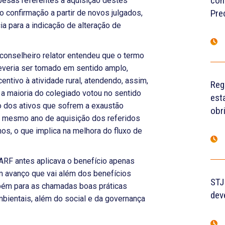
con
pesas referentes à aquisição destes
Pre
 confirmação a partir de novos julgados,
a para a indicação de alteração de
conselheiro relator entendeu que o termo
everia ser tomado em sentido amplo,
centivo à atividade rural, atendendo, assim,
Reg
 a maioria do colegiado votou no sentido
est
o dos ativos que sofrem a exaustão
obr
o mesmo ano de aquisição dos referidos
os, o que implica na melhora do fluxo de
CARF antes aplicava o benefício apenas
m avanço que vai além dos benefícios
STJ
mbém para as chamadas boas práticas
dev
ambientais, além do social e da governança