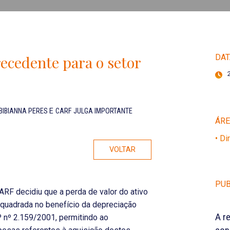
ecedente para o setor
DAT
BIBIANNA PERES
E
CARF JULGA IMPORTANTE
ÁR
• Di
VOLTAR
PUB
ARF decidiu que a perda de valor do ativo
quadrada no benefício da depreciação
A r
MP nº 2.159/2001, permitindo ao