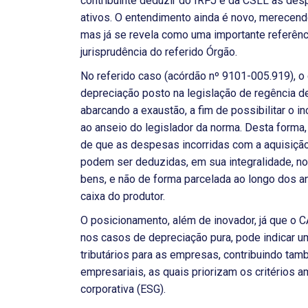
contribuinte deduzir do IRPJ e da CSLL as des
ativos. O entendimento ainda é novo, merecendo
mas já se revela como uma importante referênci
jurisprudência do referido Órgão.
No referido caso (acórdão nº 9101-005.919), o 
depreciação posto na legislação de regência d
abarcando a exaustão, a fim de possibilitar o in
ao anseio do legislador da norma. Desta forma,
de que as despesas incorridas com a aquisiçã
podem ser deduzidas, em sua integralidade, n
bens, e não de forma parcelada ao longo dos an
caixa do produtor.
O posicionamento, além de inovador, já que o 
nos casos de depreciação pura, pode indicar u
tributários para as empresas, contribuindo ta
empresariais, as quais priorizam os critérios 
corporativa (ESG).