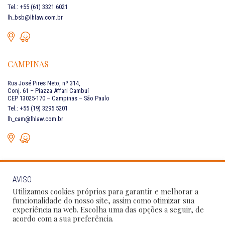
Tel.: +55 (61) 3321 6021
lh_bsb@lhlaw.com.br
CAMPINAS
Rua José Pires Neto, nº 314,
Conj. 61 – Piazza Affari Cambuí
CEP 13025-170 – Campinas – São Paulo
Tel.: +55 (19) 3295 5201
lh_cam@lhlaw.com.br
AVISO
FALE CONOSCO
Utilizamos cookies próprios para garantir e melhorar a
funcionalidade do nosso site, assim como otimizar sua
experiência na web. Escolha uma das opções a seguir, de
Siga as nossas redes sociais:
acordo com a sua preferência.