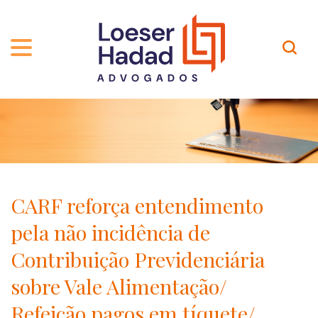
QUEM SOMOS
ÁREAS DE ATUAÇÃO
TRAJETÓRIA
PROFISSIONAIS
INCLUSÃO E DIVERSIDADE
Contato
PUBLICAÇÕES
INTERNATIONAL NETWORK
CARF reforça entendimento
CARREIRA
PRÊMIOS
pela não incidência de
NOSSA EQUIPE
Localização
Contribuição Previdenciária
sobre Vale Alimentação/
EN-US
Refeição pagos em tíquete/