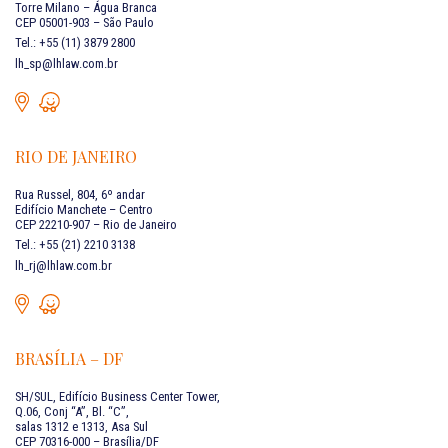
Torre Milano – Água Branca
CEP 05001-903 – São Paulo
Tel.: +55 (11) 3879 2800
lh_sp@lhlaw.com.br
RIO DE JANEIRO
Rua Russel, 804, 6º andar
Edifício Manchete – Centro
CEP 22210-907 – Rio de Janeiro
Tel.: +55 (21) 2210 3138
lh_rj@lhlaw.com.br
BRASÍLIA – DF
SH/SUL, Edifício Business Center Tower,
Q.06, Conj “A”, Bl. “C”,
salas 1312 e 1313, Asa Sul
CEP 70316-000 – Brasília/DF