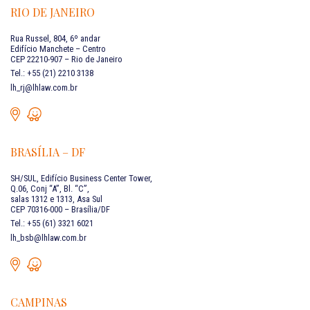
RIO DE JANEIRO
Rua Russel, 804, 6º andar
Edifício Manchete – Centro
CEP 22210-907 – Rio de Janeiro
Tel.: +55 (21) 2210 3138
lh_rj@lhlaw.com.br
BRASÍLIA – DF
SH/SUL, Edifício Business Center Tower,
Q.06, Conj “A”, Bl. “C”,
salas 1312 e 1313, Asa Sul
CEP 70316-000 – Brasília/DF
Tel.: +55 (61) 3321 6021
lh_bsb@lhlaw.com.br
CAMPINAS