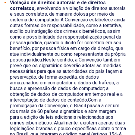
Violação de direitos autorais e de direitos
correlatos,
envolvendo a violação de direitos autorais
e seus correlatos, de maneira dolosa por meio de
sistema de computador.A Convenção estabelece ainda
outras formas de responsabilidade, como a tentativa,
auxílio ou instigação dos crimes cibernéticos, assim
como a possibilidade de responsabilização penal da
pessoa jurídica, quando o ilícito for cometido em seu
benefício, por pessoa física em cargo de direção, que
atue individualmente ou como representante da própria
pessoa jurídica.Neste sentido, a Convenção também
prevê que os signatários deverão adotar as medidas
necessárias para que as autoridades do país façam a
preservação, de forma expedita, de dados
armazenados em computador e dados de tráfego; a
busca e apreensão de dados de computador; a
obtenção de dados de computador em tempo real e a
interceptação de dados de conteúdo.Com a
promulgação da Convenção, o Brasil passa a ser um
dos mais de 60 países signatários e abre margem
para a edição de leis adicionais relacionadas aos
crimes cibernéticos. Atualmente, existem apenas duas
legislações brandas e pouco específicas sobre o tema
no Brasil, que integram o código penal (artigos 154-A,