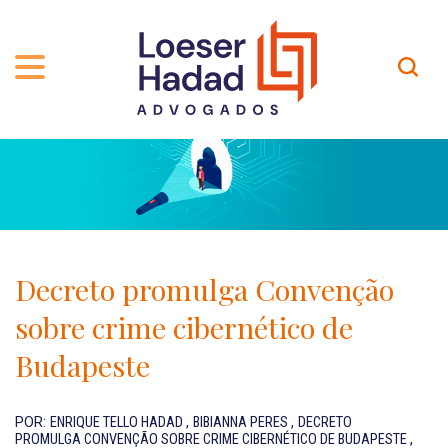
QUEM SOMOS
ÁREAS DE ATUAÇÃO
TRAJETÓRIA
PROFISSIONAIS
INCLUSÃO E DIVERSIDADE
Contato
PUBLICAÇÕES
INTERNATIONAL NETWORK
Decreto promulga Convenção
CARREIRA
PRÊMIOS
sobre crime cibernético de
NOSSA EQUIPE
Localização
Budapeste
EN-US
POR:
ENRIQUE TELLO HADAD
,
BIBIANNA PERES
,
DECRETO
PROMULGA CONVENÇÃO SOBRE CRIME CIBERNÉTICO DE BUDAPESTE
,