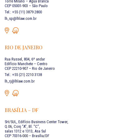
Torre Milano – Água Branca
CEP 05001-903 – São Paulo
Tel.: +55 (11) 3879 2800
lh_sp@lhlaw.com.br
RIO DE JANEIRO
Rua Russel, 804, 6º andar
Edifício Manchete – Centro
CEP 22210-907 – Rio de Janeiro
Tel.: +55 (21) 2210 3138
lh_rj@lhlaw.com.br
BRASÍLIA – DF
SH/SUL, Edifício Business Center Tower,
Q.06, Conj “A”, Bl. “C”,
salas 1312 e 1313, Asa Sul
CEP 70316-000 – Brasília/DF