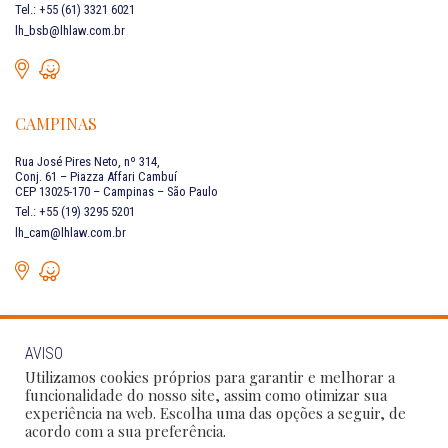
Tel.: +55 (61) 3321 6021
lh_bsb@lhlaw.com.br
CAMPINAS
Rua José Pires Neto, nº 314,
Conj. 61 – Piazza Affari Cambuí
CEP 13025-170 – Campinas – São Paulo
Tel.: +55 (19) 3295 5201
lh_cam@lhlaw.com.br
AVISO
FALE CONOSCO
Utilizamos cookies próprios para garantir e melhorar a
funcionalidade do nosso site, assim como otimizar sua
experiência na web. Escolha uma das opções a seguir, de
Siga as nossas redes sociais:
acordo com a sua preferência.