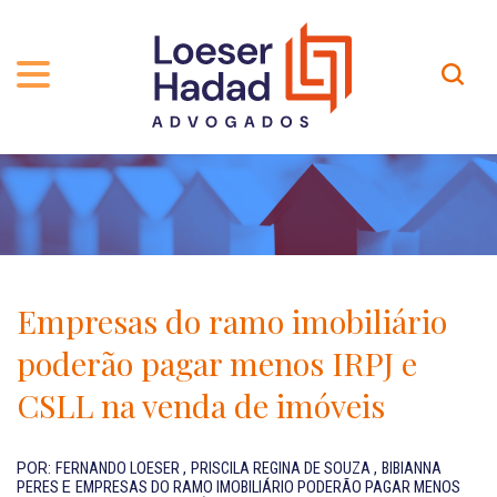
QUEM SOMOS
ÁREAS DE ATUAÇÃO
TRAJETÓRIA
PROFISSIONAIS
INCLUSÃO E DIVERSIDADE
Contato
PUBLICAÇÕES
INTERNATIONAL NETWORK
Empresas do ramo imobiliário
CARREIRA
PRÊMIOS
poderão pagar menos IRPJ e
NOSSA EQUIPE
Localização
CSLL na venda de imóveis
EN-US
POR:
FERNANDO LOESER
,
PRISCILA REGINA DE SOUZA
,
BIBIANNA
PERES
E
EMPRESAS DO RAMO IMOBILIÁRIO PODERÃO PAGAR MENOS