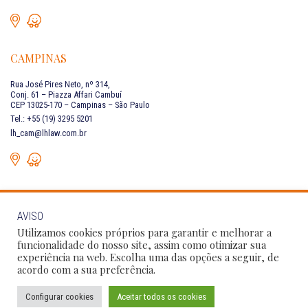
CAMPINAS
Rua José Pires Neto, nº 314,
Conj. 61 – Piazza Affari Cambuí
CEP 13025-170 – Campinas – São Paulo
Tel.: +55 (19) 3295 5201
lh_cam@lhlaw.com.br
AVISO
FALE CONOSCO
Utilizamos cookies próprios para garantir e melhorar a
funcionalidade do nosso site, assim como otimizar sua
experiência na web. Escolha uma das opções a seguir, de
Siga as nossas redes sociais:
acordo com a sua preferência.
Configurar cookies
Aceitar todos os cookies