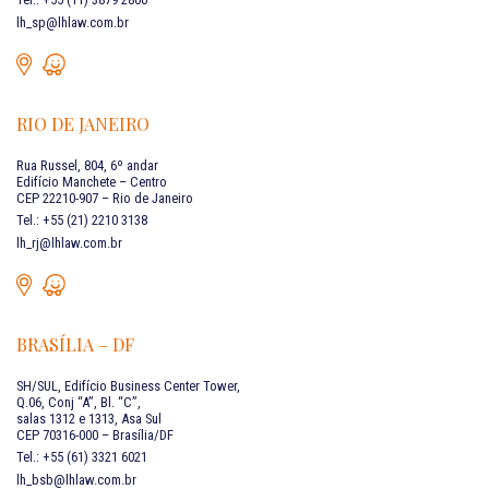
lh_sp@lhlaw.com.br
RIO DE JANEIRO
Rua Russel, 804, 6º andar
Edifício Manchete – Centro
CEP 22210-907 – Rio de Janeiro
Tel.: +55 (21) 2210 3138
lh_rj@lhlaw.com.br
BRASÍLIA – DF
SH/SUL, Edifício Business Center Tower,
Q.06, Conj “A”, Bl. “C”,
salas 1312 e 1313, Asa Sul
CEP 70316-000 – Brasília/DF
Tel.: +55 (61) 3321 6021
lh_bsb@lhlaw.com.br