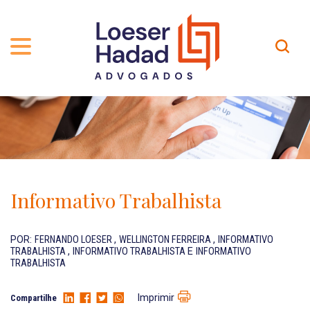
QUEM SOMOS
ÁREAS DE ATUAÇÃO
TRAJETÓRIA
PROFISSIONAIS
INCLUSÃO E DIVERSIDADE
Contato
PUBLICAÇÕES
INTERNATIONAL NETWORK
Informativo Trabalhista
CARREIRA
PRÊMIOS
NOSSA EQUIPE
Localização
POR:
FERNANDO LOESER
,
WELLINGTON FERREIRA
,
INFORMATIVO
TRABALHISTA
,
INFORMATIVO TRABALHISTA
E
INFORMATIVO
TRABALHISTA
EN-US
Imprimir
Compartilhe