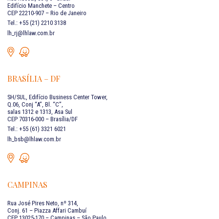
Edifício Manchete – Centro
CEP 22210-907 – Rio de Janeiro
Tel.: +55 (21) 2210 3138
lh_rj@lhlaw.com.br
BRASÍLIA – DF
SH/SUL, Edifício Business Center Tower,
Q.06, Conj “A”, Bl. “C”,
salas 1312 e 1313, Asa Sul
CEP 70316-000 – Brasília/DF
Tel.: +55 (61) 3321 6021
lh_bsb@lhlaw.com.br
CAMPINAS
Rua José Pires Neto, nº 314,
Conj. 61 – Piazza Affari Cambuí
CEP 13025-170 – Campinas – São Paulo