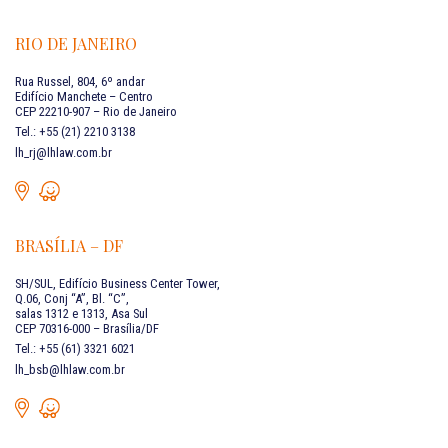
RIO DE JANEIRO
Rua Russel, 804, 6º andar
Edifício Manchete – Centro
CEP 22210-907 – Rio de Janeiro
Tel.: +55 (21) 2210 3138
lh_rj@lhlaw.com.br
BRASÍLIA – DF
SH/SUL, Edifício Business Center Tower,
Q.06, Conj “A”, Bl. “C”,
salas 1312 e 1313, Asa Sul
CEP 70316-000 – Brasília/DF
Tel.: +55 (61) 3321 6021
lh_bsb@lhlaw.com.br