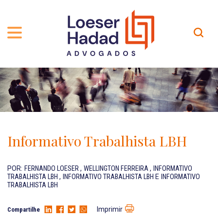
QUEM SOMOS
ÁREAS DE ATUAÇÃO
TRAJETÓRIA
PROFISSIONAIS
INCLUSÃO E DIVERSIDADE
Contato
PUBLICAÇÕES
INTERNATIONAL NETWORK
Informativo Trabalhista LBH
CARREIRA
PRÊMIOS
NOSSA EQUIPE
Localização
POR:
FERNANDO LOESER
,
WELLINGTON FERREIRA
,
INFORMATIVO
TRABALHISTA LBH
,
INFORMATIVO TRABALHISTA LBH
E
INFORMATIVO
TRABALHISTA LBH
EN-US
Imprimir
Compartilhe