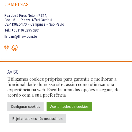
CAMPINAS
Rua José Pires Neto, nº 314,
Conj. 61 – Piazza Affari Cambuí
CEP 13025-170 – Campinas – São Paulo
Tel.: +55 (19) 3295 5201
lh_cam@lhlaw.com.br
AVISO
FALE CONOSCO
Utilizamos cookies próprios para garantir e melhorar a
funcionalidade do nosso site, assim como otimizar sua
experiência na web. Escolha uma das opções a seguir, de
Siga as nossas redes sociais:
acordo com a sua preferência.
Configurar cookies
Aceitar todos os cookies
Política de Privacidade
Condições de Uso
Código de Conduta
Rejeitar cookies não necessários