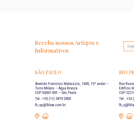
Receba nossos Artigos e
Informativos
SÃO PAULO
RIO D
Avenida Francisco Matarazzo, 1400, 15º andar –
Rua Russe
Torre Milano – Água Branca
Edifício 
CEP 05001-903 – São Paulo
CEP 22210
Tel.: +55 (11) 3879 2800
Tel.: +55
lh_sp@lhlaw.com.br
lh_rj@lhl