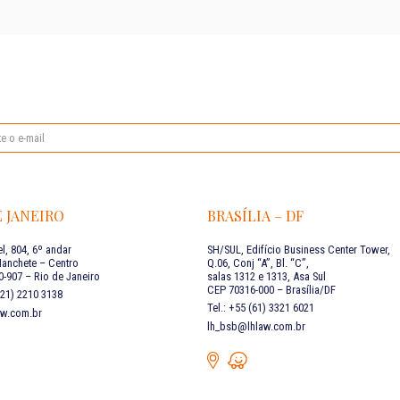
E JANEIRO
BRASÍLIA – DF
l, 804, 6º andar
SH/SUL, Edifício Business Center Tower,
Manchete – Centro
Q.06, Conj “A”, Bl. “C”,
-907 – Rio de Janeiro
salas 1312 e 1313, Asa Sul
CEP 70316-000 – Brasília/DF
 (21) 2210 3138
Tel.: +55 (61) 3321 6021
aw.com.br
lh_bsb@lhlaw.com.br