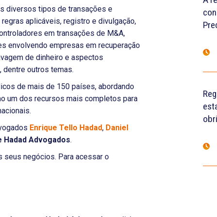
s diversos tipos de transações e
con
egras aplicáveis, registro e divulgação,
Pre
 controladores em transações de M&A,
ções envolvendo empresas em recuperação
 lavagem de dinheiro e aspectos
 dentre outros temas.
dicos de mais de 150 países, abordando
Reg
omo um dos recursos mais completos para
est
nacionais.
obr
advogados
Enrique Tello Hadad
,
Daniel
e Hadad Advogados
.
s seus negócios. Para acessar o