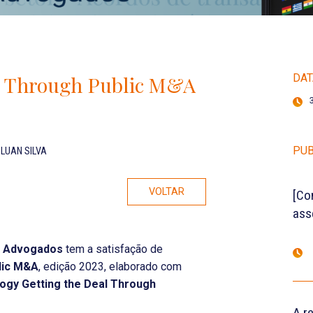
al Through Public M&A
DAT
PUB
LUAN SILVA
VOLTAR
[Co
ass
d Advogados
tem a satisfação de
lic M&A
, edição 2023, elaborado com
ogy Getting the Deal Through
A r