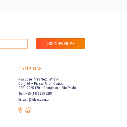
INSCREVER-SE
CAMPINAS
Rua José Pires Neto, nº 314,
Conj. 61 – Piazza Affari Cambuí
CEP 13025-170 – Campinas – São Paulo
Tel.: +55 (19) 3295 5201
lh_cam@lhlaw.com.br