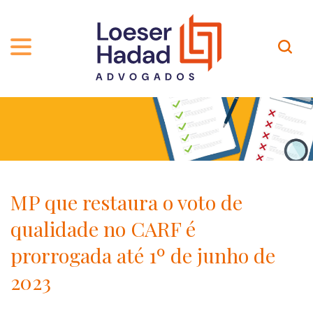
QUEM SOMOS
ÁREAS DE ATUAÇÃO
TRAJETÓRIA
PROFISSIONAIS
INCLUSÃO E DIVERSIDADE
Contato
PUBLICAÇÕES
INTERNATIONAL NETWORK
MP que restaura o voto de
CARREIRA
PRÊMIOS
qualidade no CARF é
NOSSA EQUIPE
Localização
prorrogada até 1º de junho de
2023
EN-US