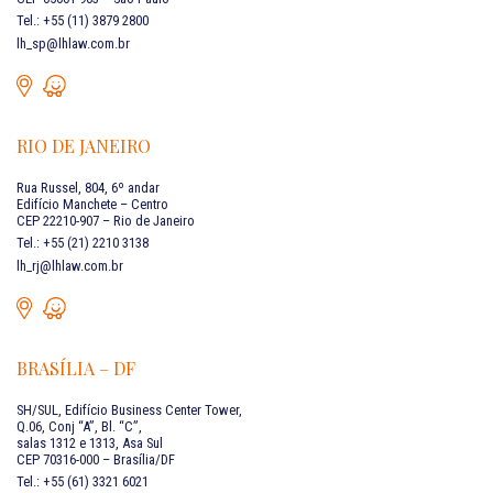
Tel.: +55 (11) 3879 2800
lh_sp@lhlaw.com.br
RIO DE JANEIRO
Rua Russel, 804, 6º andar
Edifício Manchete – Centro
CEP 22210-907 – Rio de Janeiro
Tel.: +55 (21) 2210 3138
lh_rj@lhlaw.com.br
BRASÍLIA – DF
SH/SUL, Edifício Business Center Tower,
Q.06, Conj “A”, Bl. “C”,
salas 1312 e 1313, Asa Sul
CEP 70316-000 – Brasília/DF
Tel.: +55 (61) 3321 6021