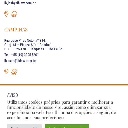
lh_bsb@lhlaw.com.br
CAMPINAS
Rua José Pires Neto, nº 314,
Conj. 61 – Piazza Affari Cambuí
CEP 13025-170 – Campinas – São Paulo
Tel.: +55 (19) 3295 5201
lh_cam@lhlaw.com.br
AVISO
FALE CONOSCO
Utilizamos cookies próprios para garantir e melhorar a
funcionalidade do nosso site, assim como otimizar sua
experiência na web. Escolha uma das opções a seguir, de
Siga as nossas redes sociais:
acordo com a sua preferência.