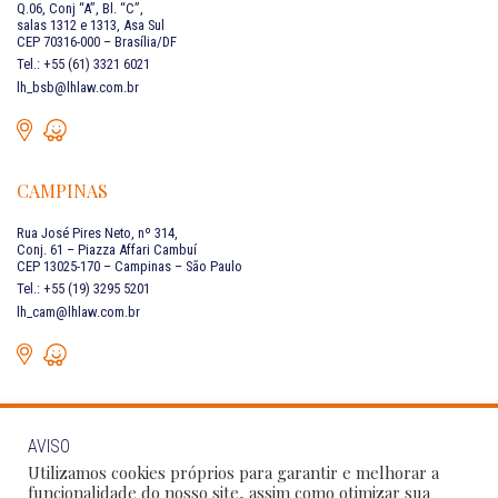
Q.06, Conj “A”, Bl. “C”,
salas 1312 e 1313, Asa Sul
CEP 70316-000 – Brasília/DF
Tel.: +55 (61) 3321 6021
lh_bsb@lhlaw.com.br
CAMPINAS
Rua José Pires Neto, nº 314,
Conj. 61 – Piazza Affari Cambuí
CEP 13025-170 – Campinas – São Paulo
Tel.: +55 (19) 3295 5201
lh_cam@lhlaw.com.br
AVISO
FALE CONOSCO
Utilizamos cookies próprios para garantir e melhorar a
funcionalidade do nosso site, assim como otimizar sua