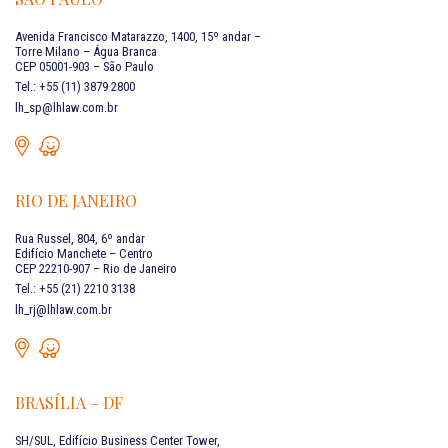
Avenida Francisco Matarazzo, 1400, 15º andar –
Torre Milano – Água Branca
CEP 05001-903 – São Paulo
Tel.: +55 (11) 3879 2800
lh_sp@lhlaw.com.br
RIO DE JANEIRO
Rua Russel, 804, 6º andar
Edifício Manchete – Centro
CEP 22210-907 – Rio de Janeiro
Tel.: +55 (21) 2210 3138
lh_rj@lhlaw.com.br
BRASÍLIA – DF
SH/SUL, Edifício Business Center Tower,