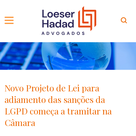
QUEM SOMOS
ÁREAS DE ATUAÇÃO
TRAJETÓRIA
PROFISSIONAIS
INCLUSÃO E DIVERSIDADE
Contato
PUBLICAÇÕES
INTERNATIONAL NETWORK
Novo Projeto de Lei para
CARREIRA
PRÊMIOS
adiamento das sanções da
NOSSA EQUIPE
Localização
LGPD começa a tramitar na
Câmara
EN-US