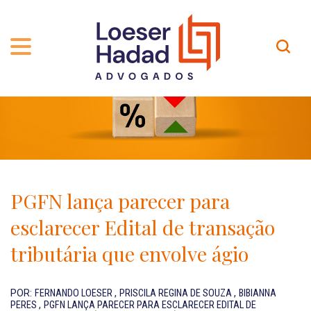
QUEM SOMOS
ÁREAS DE ATUAÇÃO
TRAJETÓRIA
PROFISSIONAIS
INCLUSÃO E DIVERSIDADE
Contato
PUBLICAÇÕES
INTERNATIONAL NETWORK
PGFN lança parecer para
CARREIRA
PRÊMIOS
esclarecer Edital de transação
NOSSA EQUIPE
Localização
tributária que envolve ágio
EN-US
POR:
FERNANDO LOESER
,
PRISCILA REGINA DE SOUZA
,
BIBIANNA
PERES
,
PGFN LANÇA PARECER PARA ESCLARECER EDITAL DE