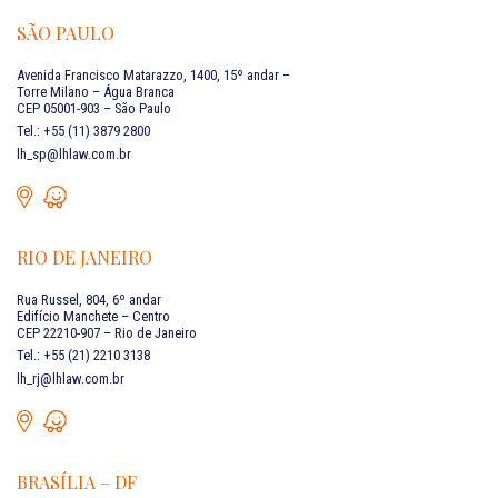
SÃO PAULO
Avenida Francisco Matarazzo, 1400, 15º andar –
Torre Milano – Água Branca
CEP 05001-903 – São Paulo
Tel.: +55 (11) 3879 2800
lh_sp@lhlaw.com.br
RIO DE JANEIRO
Rua Russel, 804, 6º andar
Edifício Manchete – Centro
CEP 22210-907 – Rio de Janeiro
Tel.: +55 (21) 2210 3138
lh_rj@lhlaw.com.br
BRASÍLIA – DF