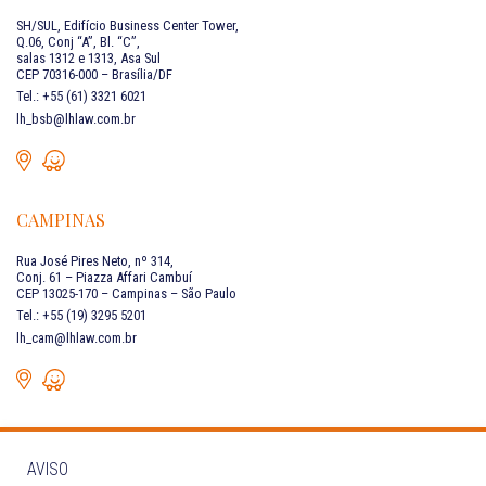
SH/SUL, Edifício Business Center Tower,
Q.06, Conj “A”, Bl. “C”,
salas 1312 e 1313, Asa Sul
CEP 70316-000 – Brasília/DF
Tel.: +55 (61) 3321 6021
lh_bsb@lhlaw.com.br
CAMPINAS
Rua José Pires Neto, nº 314,
Conj. 61 – Piazza Affari Cambuí
CEP 13025-170 – Campinas – São Paulo
Tel.: +55 (19) 3295 5201
lh_cam@lhlaw.com.br
AVISO
FALE CONOSCO