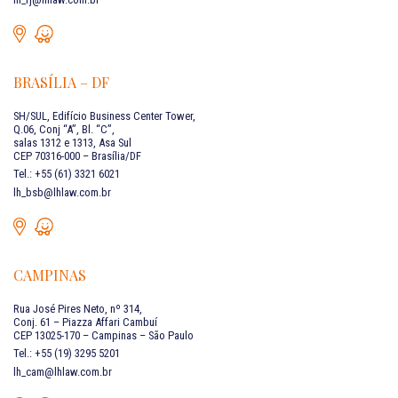
BRASÍLIA – DF
SH/SUL, Edifício Business Center Tower,
Q.06, Conj “A”, Bl. “C”,
salas 1312 e 1313, Asa Sul
CEP 70316-000 – Brasília/DF
Tel.: +55 (61) 3321 6021
lh_bsb@lhlaw.com.br
CAMPINAS
Rua José Pires Neto, nº 314,
Conj. 61 – Piazza Affari Cambuí
CEP 13025-170 – Campinas – São Paulo
Tel.: +55 (19) 3295 5201
lh_cam@lhlaw.com.br