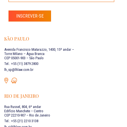
INSCREVER-SE
SÃO PAULO
Avenida Francisco Matarazzo, 1400, 15º andar –
Torre Milano – Água Branca
CEP 05001-903 – São Paulo
Tel.: +55 (11) 3879 2800
lh_sp@lhlaw.com.br
RIO DE JANEIRO
Rua Russel, 804, 6º andar
Edifício Manchete – Centro
CEP 22210-907 – Rio de Janeiro
Tel.: +55 (21) 2210 3138
lh_rj@lhlaw.com.br