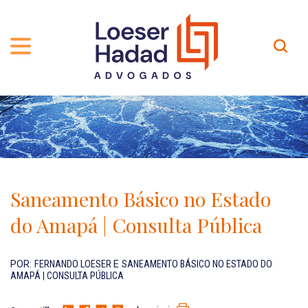
QUEM SOMOS
ÁREAS DE ATUAÇÃO
TRAJETÓRIA
PROFISSIONAIS
INCLUSÃO E DIVERSIDADE
Contato
PUBLICAÇÕES
INTERNATIONAL NETWORK
Saneamento Básico no Estado
CARREIRA
PRÊMIOS
do Amapá | Consulta Pública
NOSSA EQUIPE
Localização
POR:
FERNANDO LOESER
E
SANEAMENTO BÁSICO NO ESTADO DO
AMAPÁ | CONSULTA PÚBLICA
EN-US